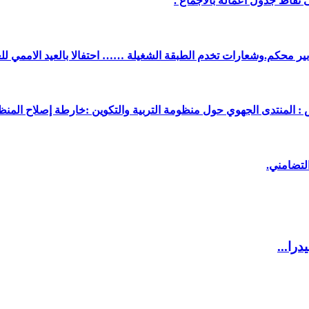
نقاط جدول أعماله بالاجماع .
دبير محكم.وشعارات تخدم الطبقة الشغيلة …… احتفالا بالعيد الاممي لل
 : المنتدى الجهوي حول منظومة التربية والتكوين :خارطة إصلاح المنظو
لتضامني.
را...