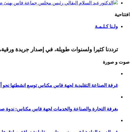
الدكتورعبد السلام البقالي رئيس مجلس جماعة فاس يهنئ صاح
افتتاحية
ولـنا كـلـمـة
ترددنا كثيرا ولسنوات طويلة، في إصدار جريدة ورقية، 
صوت و صورة
غرفة الصناعة التقليدية لجهة فاس مكناس توسع انشطتها نحو أور
بغرفة التجارة والصناعة والخدمات لجهة فاس مكناس: ندوة صح