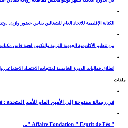
في الدورة العادية لشهر يونيو،مجلس مقاطعة زواغة يصادق على 
الكتابة الإقليمية للاتحاد العام للشغالين بفاس حضور وازن…وت
من تنظيم الأكاديمية الجهوية للتربية والتكوين لجهة فاس مكناس
انطلاق فعاليات الدورة الخامسة لمنتجات الاقتصاد الاجتماعي وا
ملفات
في رسالة مفتوحة إلى الأمين العام للأمم المتحدة : فيد
” Affaire Fondation ” Esprit de Fès ”...