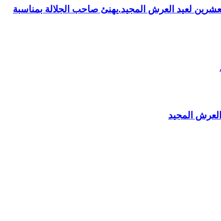
العشرين لعيد العرش المجيد.يهنئ صاحب الجلالة بمناسبة