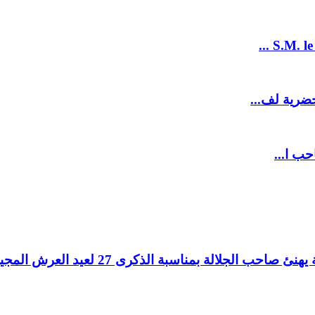
S.M. le
ضرية لف...
حب ا...
لالة بمناسبة الذكرى 27 لعيد العرش المجيد.