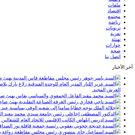
ملفات
إقتصاد
مجتمع
رياضة
تربويات
تعزية
تهنئة
حوارات
صحة
اتصل بنا
أخر الأخبار
السيد ياسر جوهر رئيس مجلس مقاطعة فاس المدينة يهنئ صاحب الجلالة بمن
السيد عزيز اللبار المدير العام للوحدة الفندقية زلاغ بارك
العرش المجيد.
السيد محمد مفيد الفاعل الجمعوي والسياسي بفاس يهنئ صاحب الجلالة بمنا
السيد ناجي فخاري رئيس الغرفة الصناعة التقليدية يهنئ صاحب الجلالة 
جلالة الملك يوجه خطابا ساميا إلى شعبه الوفي بمناسبة عيد
الدكتور المصطفى اجاعلي رئيس جامعة سيدي محمد بنعبد الله
السيد ادريس ابلهاض الكاتب الإقليمي للاتحاد العام للشغال
السيدة خديجة حجوبي يعقوبي رئيسة جمعية قافلة نور الصداقة
السيد اسماعيل جاي منصوري رئيس مجلس مقاطعة زواغة يهني