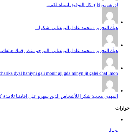
إدريس بوقاع: كل التوفيق اتمناه لكم...
هيأة التحرير : محمد عادل البوعناني: شكرا...
هيأة التحرير : محمد عادل البوعناني: المرجو منك رقمك هاتفك...
harika dyal haniyni gali monir aji gda minyn jit galei chaf lmon...
المهدي محب: شكرا للأشخاص الذين سهرو على افادتنا تلامذة كانو
حوارات
حوار