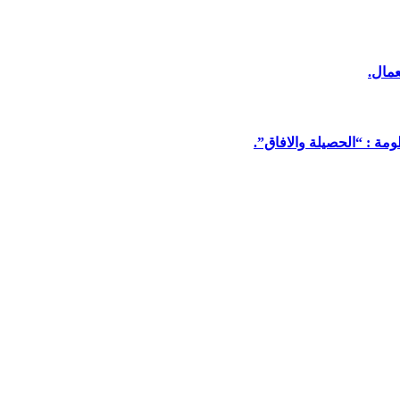
عمال.
مة : “الحصيلة والافاق”.