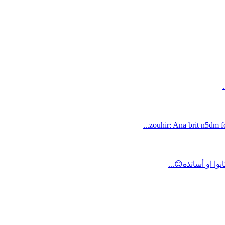
zouhir: Ana brit n5dm fc
ا او أساتذة😊...