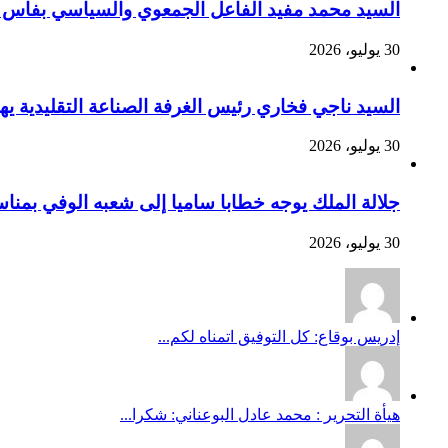
السيد محمد مفيد الفاعل الجمعوي والسياسي بفاس يهنئ صاحب الج
30 يوليو، 2026
السيد ناجي فخاري رئيس الغرفة الصناعة التقليدية يهنئ صاحب 
30 يوليو، 2026
جلالة الملك يوجه خطابا ساميا إلى شعبه الوفي بمنا
30 يوليو، 2026
إدريس بوقاع: كل التوفيق اتمناه لكم...
هيأة التحرير : محمد عادل البوعناني: شكرا...