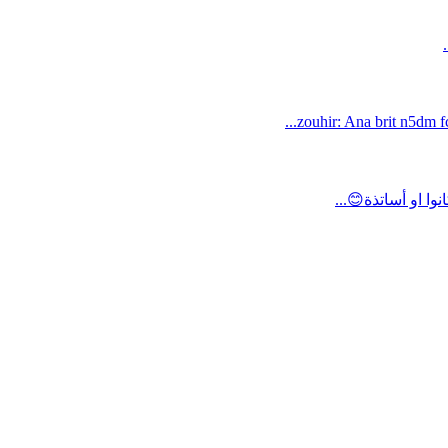
zouhir: Ana brit n5dm fc
ا او أساتذة😊...