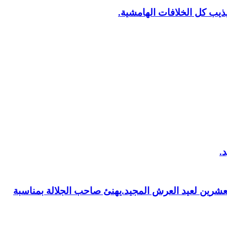
يب كل الخلافات الهامشية.
العشرين لعيد العرش المجيد.يهنئ صاحب الجلالة بمناسبة