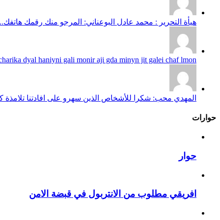
هيأة التحرير : محمد عادل البوعناني: المرجو منك رقمك هاتفك...
harika dyal haniyni gali monir aji gda minyn jit galei chaf lmon...
المهدي محب: شكرا للأشخاص الذين سهرو على افادتنا تلامذة كانو
حوارات
حوار
افريقي مطلوب من الانتربول في قبضة الامن