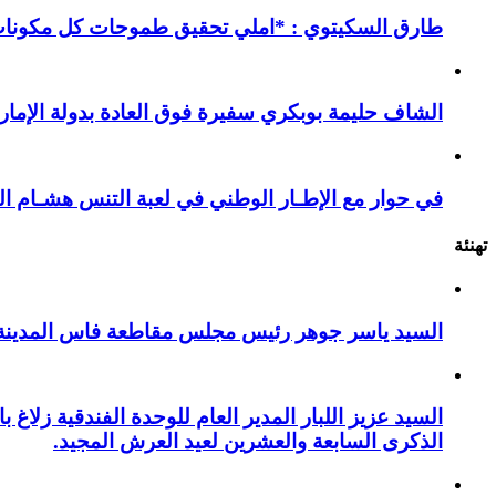
طارق السكيتوي : *املي تحقيق طموحات كل مكونات ا
الشاف حليمة بوبكري سفيرة فوق العادة بدولة الإمارا
في حوار مع الإطـار الوطني في لعبة التنس هشـام ال
تهنئة
السيد ياسر جوهر رئيس مجلس مقاطعة فاس المدينة يهنئ صاحب الج
السيد عزيز اللبار المدير العام للوحدة الفندقية زل
الذكرى السابعة والعشرين لعيد العرش المجيد.