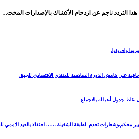
هذا التردد ناجم عن ازدحام الأكشاك بالإصدارات المخت...
وبا وافريقيا.
افية على هامش الدورة السادسة للمنتدى الاقتصادي للجهة.
نقاط جدول أعماله بالاجماع .
دبير محكم.وشعارات تخدم الطبقة الشغيلة …… احتفالا بالعيد الاممي لل