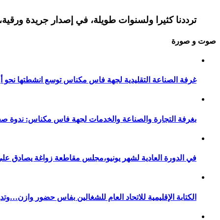
ترددنا كثيرا ولسنوات طويلة، في إصدار جريدة ورقية، 
صوت و صورة
غرفة الصناعة التقليدية لجهة فاس مكناس توسع انشطتها نحو أور
بغرفة التجارة والصناعة والخدمات لجهة فاس مكناس: ندوة صح
في الدورة العادية لشهر يونيو،مجلس مقاطعة زواغة يصادق على 
الكتابة الإقليمية للاتحاد العام للشغالين بفاس حضور وازن…وت