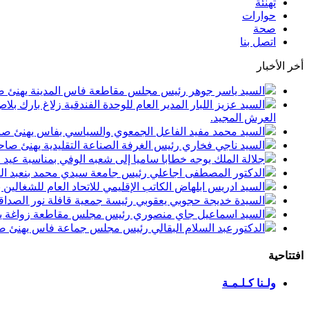
تهنئة
حوارات
صحة
اتصل بنا
أخر الأخبار
السيد ياسر جوهر رئيس مجلس مقاطعة فاس المدينة يهنئ صاحب الجلالة بمن
السيد عزيز اللبار المدير العام للوحدة الفندقية زلاغ بارك
العرش المجيد.
السيد محمد مفيد الفاعل الجمعوي والسياسي بفاس يهنئ صاحب الجلالة بمنا
السيد ناجي فخاري رئيس الغرفة الصناعة التقليدية يهنئ صاحب الجلالة 
جلالة الملك يوجه خطابا ساميا إلى شعبه الوفي بمناسبة عيد
الدكتور المصطفى اجاعلي رئيس جامعة سيدي محمد بنعبد الله
السيد ادريس ابلهاض الكاتب الإقليمي للاتحاد العام للشغال
السيدة خديجة حجوبي يعقوبي رئيسة جمعية قافلة نور الصداقة
السيد اسماعيل جاي منصوري رئيس مجلس مقاطعة زواغة يهني
الدكتورعبد السلام البقالي رئيس مجلس جماعة فاس يهنئ صاح
افتتاحية
ولـنا كـلـمـة