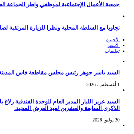
جمعية الأعمال الإجتماعية لموظفي واطر الجماعة الح
تجاوبا مع السلطة المحلية ونظرا للزيارة المرتقبة لصا
الأخيرة
الأشهر
تعليقات
السيد ياسر جوهر رئيس مجلس مقاطعة فاس المدينة يهنئ صاحب الج
1 أغسطس، 2026
السيد عزيز اللبار المدير العام للوحدة الفندقية زل
الذكرى السابعة والعشرين لعيد العرش المجيد.
30 يوليو، 2026