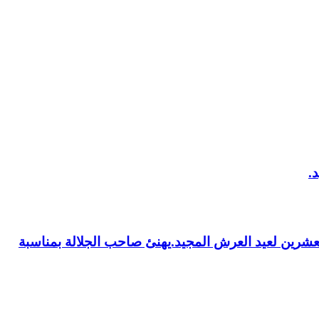
العشرين لعيد العرش المجيد.يهنئ صاحب الجلالة بمناسبة