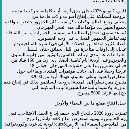
واللحظات الممتعة.
فاس، 7 يونيو 2026- على مدى أربعة أيام كاملة، تحركت المدينة
الروحية للمملكة على إيقاع أصوات وآلات قادمة من
مختلف ربوع العالم. وكعادته كل سنة، كان الجمهور حاضرا، بتوافده
بجميع السهرات، مؤكدا بذلك مدى تجذر المهرجان
كموعد سنوي لعشاق التقاليد الموسيقية والحوارات ما بين الثقافات.
فقد تقاطر الجمهور المحلي، على وجه الخصوص،
بأعداد كثيرة ابتداء من الحفلات الأولى في الفترة الصباحية بدار
عديل، إلى أوقات متأخرة من الليل بحدائق جنان السبيل،
معبرا بذلك عن مدى ارتباط الفاسيين الوثيق بمهرجانهم السنوي
والعريق.
وعلى أربعة أيام كاملة، أيضا، أدى أزيد من 160 فنانا من
حوالي عشرين بلدا على خشبات المهرجان، حوالي 18
عرضا وحفلا فنيا، إلى جانب مؤتمرات المنتدى ولقاءات حول
المعارض الفنية. وعلى العموم، فهناك أزيد من 32000
متفرج ممن تنقلوا إلى المدينة الروحية ليساهموا بذلك في إنجاح هذه
الدورة، ولاسيما بالساحة الشهيرة لباب الماكينة التي
حج إليها قرابة 5000 متفرج.
حفل افتتاح ممتع ما بين السماء والأرض
تميزت دورة 2026 بالنجاح الذي حققه إبداع الحفل الافتتاحي. ففي
يوم الخميس 4 يونيو، استعرض إبداع &quot;انبثاق الروح
من المادة-من السماء إلى الأرض&quot; لوحة شاعرية وكوريغرافية