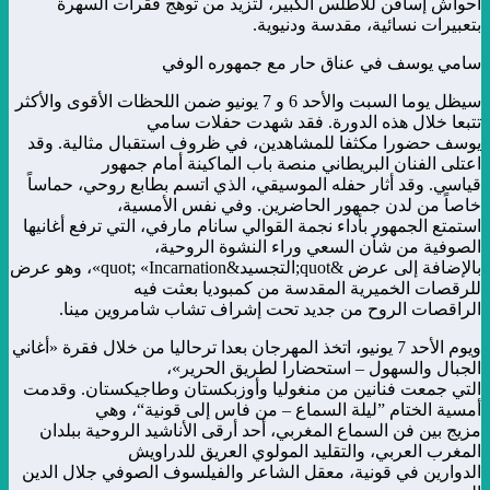
أحواش إسافن للأطلس الكبير، لتزيد من توهج فقرات السهرة
بتعبيرات نسائية، مقدسة ودنيوية.
سامي يوسف في عناق حار مع جمهوره الوفي
سيظل يوما السبت والأحد 6 و 7 يونيو ضمن اللحظات الأقوى والأكثر
تتبعا خلال هذه الدورة. فقد شهدت حفلات سامي
يوسف حضورا مكثفا للمشاهدين، في ظروف استقبال مثالية. وقد
اعتلى الفنان البريطاني منصة باب الماكينة أمام جمهور
قياسي. وقد أثار حفله الموسيقي، الذي اتسم بطابع روحي، حماساً
خاصاً من لدن جمهور الحاضرين. وفي نفس الأمسية،
استمتع الجمهور بأداء نجمة القوالي سانام مارفي، التي ترفع أغانيها
الصوفية من شأن السعي وراء النشوة الروحية،
بالإضافة إلى عرض &quot;التجسيد&quot; «Incarnation»، وهو عرض
للرقصات الخميرية المقدسة من كمبوديا بعثت فيه
الراقصات الروح من جديد تحت إشراف تشاب شامروين مينا.
ويوم الأحد 7 يونيو، اتخذ المهرجان بعدا ترحاليا من خلال فقرة «أغاني
الجبال والسهول – استحضارا لطريق الحرير»،
التي جمعت فنانين من منغوليا وأوزبكستان وطاجيكستان. وقدمت
أمسية الختام ”ليلة السماع – من فاس إلى قونية“، وهي
مزيج بين فن السماع المغربي، أحد أرقى الأناشيد الروحية ببلدان
المغرب العربي، والتقليد المولوي العريق للدراويش
الدوارين في قونية، معقل الشاعر والفيلسوف الصوفي جلال الدين