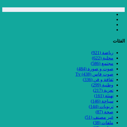
الفئات
رياضة
(921)
محلية
(622)
مجتمع
(586)
صوت و صورة
(484)
صوت فاس Tv
(438)
ثقافة و فن
(336)
وطنية
(299)
تعزية
(217)
تهنئة
(161)
سياحة
(146)
تربويات
(144)
صحة
(87)
غير مصنف
(51)
ملفات
(38)