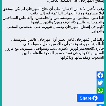
إشعاع المهرجان على الصعيد العالمي.
وفي الأخير، لا بد من الإشارة على أن نجاح المهرجان لم يكن ليتحقق
لولا مساهمة ووفاء الجهات الداعمة له، إلى جانب
الفاعلين المحليين، والمؤسساتيين والجامعيين، والفاعلين السياحيين
والجمعيات، والشركاء الإعلاميين؛ والذين ساهموا
كلهم في إشعاع المهرجان وضمان شهرته على الصعيدين المحلي
والدولي.
وللتذكير، فمهرجان فاس يعتبر أول مهرجان عالمي للموسيقى
العالمية العريقة، وقد تجلى ذلك من خلال حصوله على
جائزة &quot;ميركوريو ألاطو&quot;. وسيواصل مسيرته، مع مرور
السنين والأعوام، في نسج جسور للمحبة والوئام ما بين
الشعوب ومقدساتها وذاكراتها.
Facebook
Twitter
Share
WhatsApp