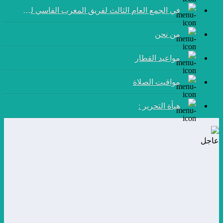
في الجمع العام الثالث لفريق المغرب الفاسي لكرة القدم:
من نحن
مواعيد القطار
مواقيت الصلاة
هيأة التحرير :
عاجل