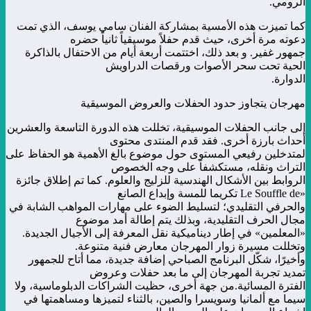
الرومي.
كما تميزت هذه الأمسية بمشاركة الفنان سامي يوسف، الذي تمت
دعوته مرة أخرى، حيث قدم حفلاً موسيقياً ثانياً حضره
جمهور غفير. و بعد ذلك، اختتمت أربعة أيام من الاحتفال بالذاكرة
الحية تحت سحر الأصوات ورقصات الدراويش
الدوارة.
مهرجان يتجاوز حدود الحفلات والعروض الموسيقية
إلى جانب الحفلات الموسيقية، تخللت هذه الدورة التاسعة والعشرين
أحداث بارزة أخرى. فقد قدم المنتدى محتوى
لمتدخلين رفيعي المستوى حول موضوع بالغ الأهمية هو الحفاظ على
التراث ونقله، مستكشفاً على وجه الخصوص
الروابط بين الأشكال الهندسية للزليج والعلوم. كما تم إطلاق جائزة
«Le Souffle de تكريما للمسة وإبداع الصانع
والحرفي التقليدي؛ لتسليط الضوء على مهارات المواهب الشابة في
مجال الحرف التقليدية، وبذلك يتم إطالة أمد موضوع
«المعلمين» في إطار ديناميكية نقل المعرفة إلى الأجيال الجديدة.
وتخللت مسيرة زوار المهرجان معارض فنية متنوعة.
وأخيرًا، شكّل البرنامج الصباحي إضافة جديدة، مما أتاح للجمهور
تمديد تجربة المهرجان إلى ما بعد حفلات وعروض
الفترة المسائية.
من جهة أخرى، حظيت الشراكات الدبلوماسية، ولا
سيما مع ألمانيا وسويسرا والصين، بالثناء لتميزها ومساهمتها في