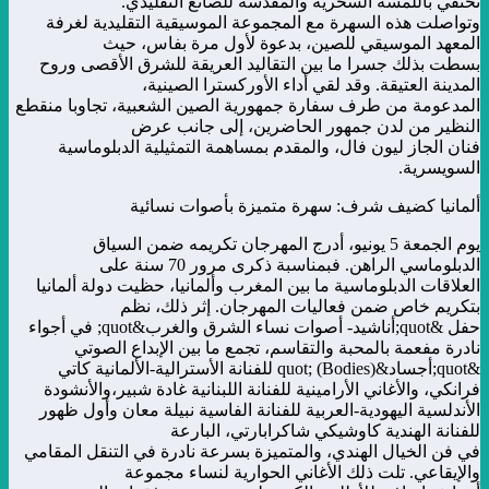
تحتفي باللمسة السحرية والمقدسة للصانع التقليدي.
وتواصلت هذه السهرة مع المجموعة الموسيقية التقليدية لغرفة
المعهد الموسيقي للصين، بدعوة لأول مرة بفاس، حيث
بسطت بذلك جسرا ما بين التقاليد العريقة للشرق الأقصى وروح
المدينة العتيقة. وقد لقي أداء الأوركسترا الصينية،
المدعومة من طرف سفارة جمهورية الصين الشعبية، تجاوبا منقطع
النظير من لدن جمهور الحاضرين، إلى جانب عرض
فنان الجاز ليون فال، والمقدم بمساهمة التمثيلية الدبلوماسية
السويسرية.
ألمانيا كضيف شرف: سهرة متميزة بأصوات نسائية
يوم الجمعة 5 يونيو، أدرج المهرجان تكريمه ضمن السياق
الدبلوماسي الراهن. فبمناسبة ذكرى مرور 70 سنة على
العلاقات الدبلوماسية ما بين المغرب وألمانيا، حظيت دولة ألمانيا
بتكريم خاص ضمن فعاليات المهرجان. إثر ذلك، نظم
حفل &quot;أناشيد- أصوات نساء الشرق والغرب&quot; في أجواء
نادرة مفعمة بالمحبة والتقاسم، تجمع ما بين الإبداع الصوتي
&quot;أجساد&quot; (Bodies) للفنانة الأسترالية-الألمانية كاتي
فرانكي، والأغاني الأرامينية للفنانة اللبنانية غادة شبير،
والأنشودة
الأندلسية اليهودية-العربية للفنانة الفاسية نبيلة معان وأول ظهور
للفنانة الهندية كاوشيكي شاكرابارتي، البارعة
في فن الخيال الهندي، والمتميزة بسرعة نادرة في التنقل المقامي
والإيقاعي. تلت ذلك الأغاني الحوارية لنساء مجموعة