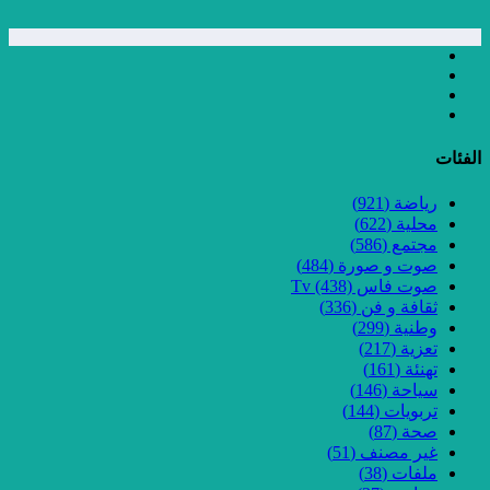
الفئات
رياضة
(921)
محلية
(622)
مجتمع
(586)
صوت و صورة
(484)
صوت فاس Tv
(438)
ثقافة و فن
(336)
وطنية
(299)
تعزية
(217)
تهنئة
(161)
سياحة
(146)
تربويات
(144)
صحة
(87)
غير مصنف
(51)
ملفات
(38)