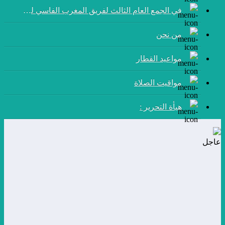
في الجمع العام الثالث لفريق المغرب الفاسي لكرة القدم:
من نحن
مواعيد القطار
مواقيت الصلاة
هيأة التحرير :
عاجل