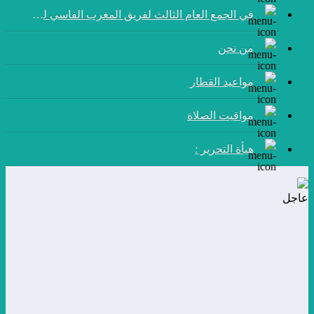
في الجمع العام الثالث لفريق المغرب الفاسي لكرة القدم:
من نحن
مواعيد القطار
مواقيت الصلاة
هيأة التحرير :
عاجل