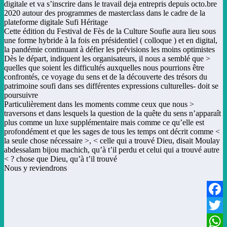
digitale et va s’inscrire dans le travail deja entrepris depuis octo.bre
2020 autour des programmes de masterclass dans le cadre de la
plateforme digitale Sufi Héritage
Cette édition du Festival de Fès de la Culture Soufie aura lieu sous
une forme hybride à la fois en présidentiel ( colloque ) et en digital,
la pandémie continuant à défier les prévisions les moins optimistes
< Dès le départ, indiquent les organisateurs, il nous a semblé que
quelles que soient ĺes difficultés auxquelles nous pourrions être
confrontés, ce voyage du sens et de la découverte des trésors du
patrimoine soufi dans ses différentes expressions culturelles- doit se
poursuivre
< Particulièrement dans les moments comme ceux que nous
traversons et dans lesquels la question de la quête du sens n’apparaît
plus comme un luxe supplémentaire mais comme ce qu’elle est
profondément et que les sages de tous les temps ont décrit comme <
la seule chose nécessaire >, < celle qui a trouvé Dieu, disait Moulay
abdessalam bijou machich, qu’à t’il perdu et celui qui a trouvé autre
chose que Dieu, qu’à t’il trouvé ? >
Nous y reviendrons
Facebook
Twitter