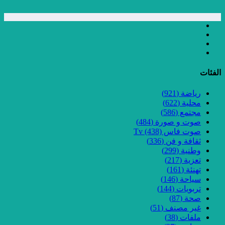
الفئات
رياضة
(921)
محلية
(622)
مجتمع
(586)
صوت و صورة
(484)
صوت فاس Tv
(438)
ثقافة و فن
(336)
وطنية
(299)
تعزية
(217)
تهنئة
(161)
سياحة
(146)
تربويات
(144)
صحة
(87)
غير مصنف
(51)
ملفات
(38)