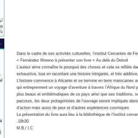
تر
ور
با
ص
Dans le cadre de ses activités culturelles, l’institut Cervantes de Fe
Fernández Moreno à présenter son livre < Au delà du Detroit >
L’auteur aime connaître le pourquoi des choses et cela se reflète d
exhaustive, tout en racontant une histoire intrigante, et très additive,
غ
لج
L’histoire commence à Alicante et se termine en terre marocaines 
qui entreprennent un voyage d’aventure à travers l’Afrique du Nord po
plus beaux et emblématiques de ce pays ainsi que ses traditions, s
parcours, les deux protagonistes de l’ouvrage seront impliqués da
d’action mais aussi de peur et d’autres expériences cosmiques
La présentation du livre aura lieu à la bibliothèque de l’institut ce
في
18h30.
M.B./ I.C
ز
ج