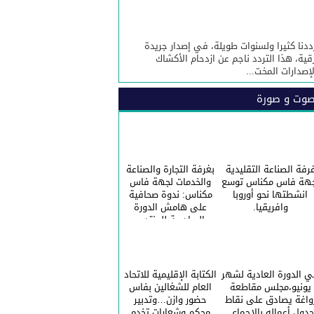
ددنا كثيرا ولسنوات طويلة، في إصدار جريدة
قية، هذا التردد ناجم عن ازدحام الأكشاك
لإصدارات المخت...
وت و صورة
رفة الصناعة التقليدية
بغرفة التجارة والصناعة
هة فاس مكناس توسع
والخدمات لجهة فاس
انشطتها نحو أوروبا
مكناس: ندوة صحافية
وافريقيا.
على هامش الدورة
السادسة للمنتدى
الاقتصادي للجهة.
 الدورة العادية لشهر
الكتابة الإقليمية للاتحاد
يونيو،مجلس مقاطعة
العام للشغالين بفاس
واغة يصادق على نقاط
حضور وازن…وتدبير
دول أعماله بالاجماع .
محكم.وشعارات تخدم