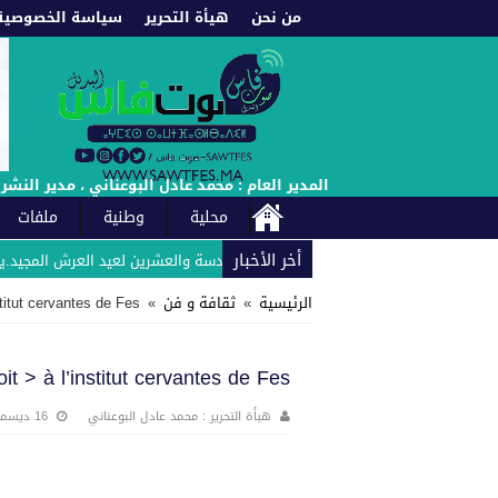
من نحن
هيأة التحرير
سياسة الخصوصية
المدير العام : محمد عادل البوعناني ، مدير النشر : إدريس العادل : الهاتف : +212660222021 // +212661987453 -
محلية
وطنية
ملفات
أخر الأخبار
يهنئ صاحب الجلالة بمناسبة الذكرى السادسة والعشرين لعيد العرش المجيد.يهنئ صاح
الرئيسية
»
ثقافة و فن
»
stitut cervantes de Fes
it > à l’institut cervantes de Fes
هيأة التحرير : محمد عادل البوعناني
16 ديسمبر، 2023