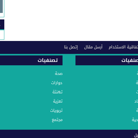
ح
فاقية الاستخدام
أرسل مقال
إتصل بنا
نفيات
تصنفيات
صحة
ة
حوارات
تهنئة
د
تعزية
ة
تربويات
حية
مجتمع