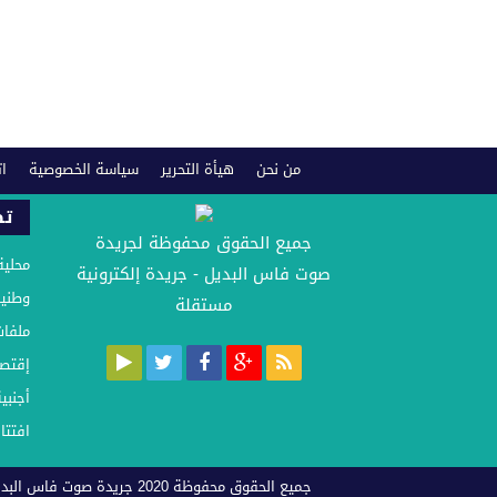
من نحن
هيأة التحرير
سياسة الخصوصية
ات
تص
جميع الحقوق محفوظة لجريدة
محلية
صوت فاس البديل - جريدة إلكترونية
وطني
مستقلة
ملفات
إقتصا
أجنبي
افتتا
جميع الحقوق محفوظة 2020 جريدة صوت فاس البديل