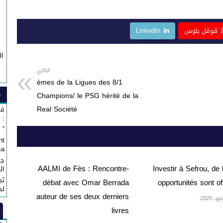
قوقل بلوس
LinkedIn
ال
التالي
8/1 èmes de la Ligues des
م
:خ
م
Champions/ le PSG hérité de la
Real Société
في
: 
” Affaire Fondation ” Esprit de Fès ”...
nt
...
جم
AALMI de Fès : Rencontre-
Investir à Sefrou, de 
ال
تج
débat avec Omar Berrada
opportunités sont of
لص
auteur de ses deux derniers
livres