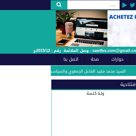
حوارات
صحة
اتصل بنا
د محمد مفيد الفاعل الجمعوي والسياسي بفاس يهنئ صاحب الجلالة بمناسبة الذكرى 27 لعيد العرش ا
فتتاحية
ولـنا كـلـمـة