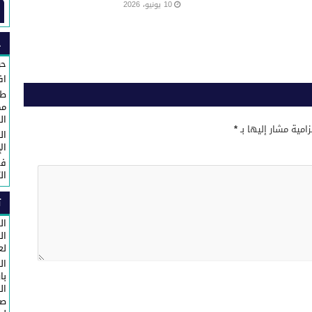
10 يونيو، 2026
ح
حو
اف
طا
مك
ال
زامية مشار إليها بـ
*
ال
ال
في
ال
ت
ال
لع
ال
با
ال
صا