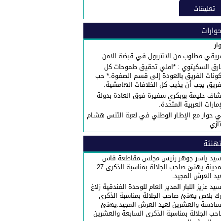
تعليقات
وارات
ار
ريقي مطلوب من الانتربول في قبضة الامن
رق السكيتوي : *املي تحقيق طموحات كل
ونات الفريق بالعودة إلى قسم الصفوة.* حب
فريق يجب أن يذيب كل الخلافات الهامشية.
شاف حليمة بوبكري سفيرة فوق العادة بدولة
إمارات العربية المتحدة.
 حوار مع الإطـار الوطني في لعبة التنس هشـام
تازي
هنئة
سيد ياسر جوهر رئيس مجلس مقاطعة فاس
المدينة يهنئ صاحب الجلالة بمناسبة الذكرى 27
يد العرش المجيد.
سيد عزيز اللبار المدير العام للوحدة الفندقية زلاغ
رك بلاص يهنئ صاحب الجلالة بمناسبة الذكرى
سادسة والعشرين لعيد العرش المجيد.يهنئ
حب الجلالة بمناسبة الذكرى السابعة والعشرين