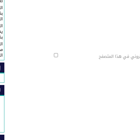
لع
ال
ال
ال
يه
بذكرى 
ال
مح
ال
تروني في هذا المتصفح
إ
ا
ص