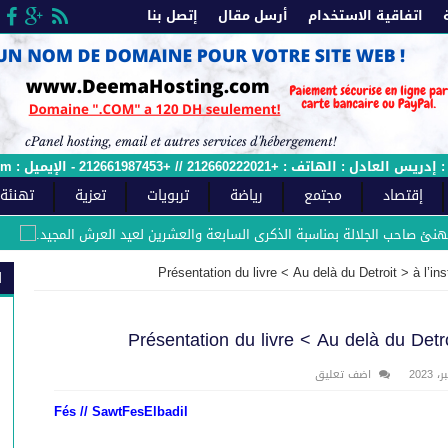
اتفاقية الاستخدام
أرسل مقال
إتصل بنا
 الإيميل : sawtfes.com@gmail.com - وصل الملائمة رقم : 2015/12ج
إقتصاد
مجتمع
رياضة
تربويات
تعزية
تهنئة
ب الجلالة بمناسبة الذكرى السابعة والعشرين لعيد العرش المجيد.
السي
Présentation du livre < Au delà du Detroit > à l’in
ا
Présentation du livre < Au delà du Detro
اضف تعليق
Fés // SawtFesElbadil