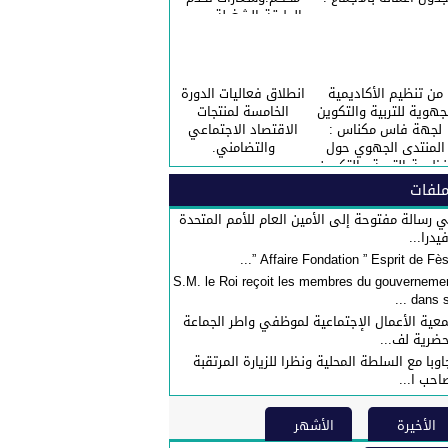
الطبقة الشغيلة ……
احتفالا بالعيد الاممي
للعمال.
من تنظيم الأكاديمية
انطلاق فعاليات الدورة
جهوية للتربية والتكوين
الخامسة لمنتجات
لجهة فاس مكناس :
الاقتصاد الاجتماعي
المنتدى الجهوي حول
والتضامني.
نظومة التربية والتكوين
ارطة إصلاح المنظومة :
لفات
“الحصيلة والافاق”.
 رسالة مفتوحة إلى الأمين العام للأمم المتحدة
فيدرا...
S.M. le Roi reçoit les membres du gouverneme
dans sa 
عية الأعمال الإجتماعية لموظفي واطر الجماعة
حضرية لف...
اوبا مع السلطة المحلية ونظرا للزيارة المرتقبة
احب ا...
الأخيرة
الأشهر