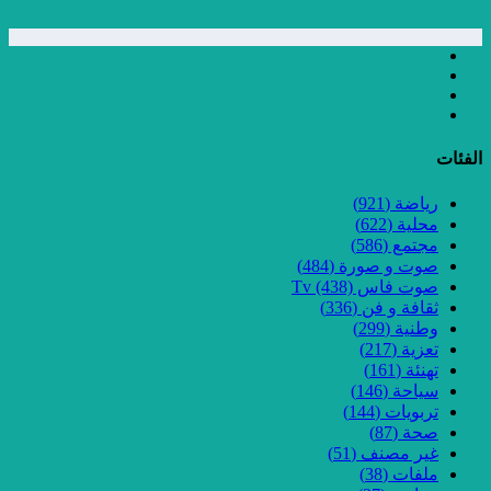
الفئات
رياضة
(921)
محلية
(622)
مجتمع
(586)
صوت و صورة
(484)
صوت فاس Tv
(438)
ثقافة و فن
(336)
وطنية
(299)
تعزية
(217)
تهنئة
(161)
سياحة
(146)
تربويات
(144)
صحة
(87)
غير مصنف
(51)
ملفات
(38)