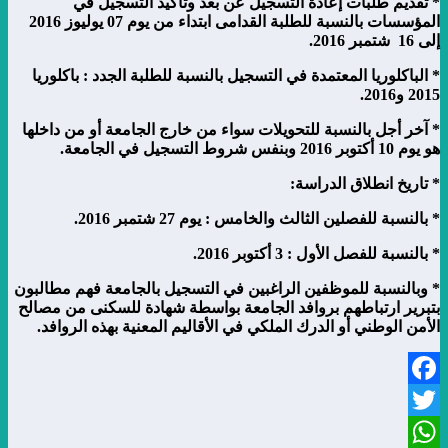
*
تقديم طلبات إعادة التسجيل عن بعد وتأكيد التسجيل في
المؤسسات بالنسبة للطلبة القدامى ابتداء من يوم 07 يوليوز 2016
إلى 16 شتمبر 2016.
*
الباكلوريا
المعتمدة
في
التسجيل بالنسبة للطلبة الجدد
:
باكلوريا
5
201
و
6
201
.
*
آخر
أجل
بالنسبة
للتحويلات
سواء
من
خارج
الجامعة
أو
من
داخلها
هو
يوم
10 أكتوبر 2016
وبنفس
شروط
التسجيل
في
الجامعة
.
*
تاريخ
انطلاق الدراسة
:
*
بالنسبة
للفصلين
الثالث
والخامس
:
يوم 27 شتمبر 2016.
*
بالنسبة
للفصل
الأول
:
3 أكتوبر 2016
.
*
وبالنسبة للموظفين
الراغبين في التسجيل بالجامعة فهم مطالبون
بتبرير ارتباطهم بروافد الجامعة بواسطة شهادة للسكنى من مصالح
الأمن الوطني أو الدرك الملكي في الأقاليم المعنية بهذه الروافد.
Facebook
Twitter