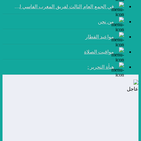
في الجمع العام الثالث لفريق المغرب الفاسي لكرة القدم:
من نحن
مواعيد القطار
مواقيت الصلاة
هيأة التحرير :
عاجل