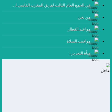
في الجمع العام الثالث لفريق المغرب الفاسي لكرة القدم:
من نحن
مواعيد القطار
مواقيت الصلاة
هيأة التحرير :
عاجل