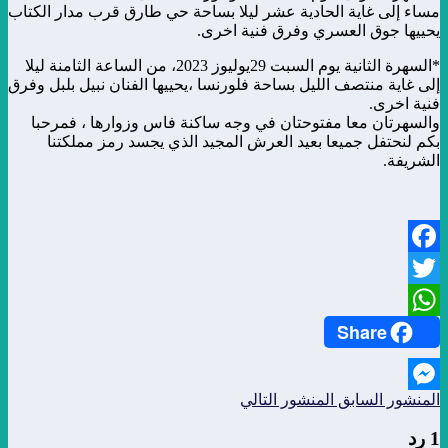
مساء إلى غاية الحادية عشر ليلا بساحة حي طارق قرب مدار الكتاب
يحييها جوق العسري وفرق فنية اخرى.
*السهرة الثانية يوم السبت 29يوليوز 2023، من الساعة الثامنة ليلا
إلى غاية منتصف الليل بساحة فلورنسا ،يحييها الفنان نبيل بلبل وفرق
فنية اخرى.
والسهرتان معا مفتوحتان في وجه ساكنة فاس وزوارها ، فمرحبا
بكم لنحتفل جميعا بعيد العرش المجيد الذي يجسد رمز مملكتنا
الشريفة.
Facebook
Twitter
Share
WhatsApp
المنشور السابق
المنشور التالي
Messenger
1 رد