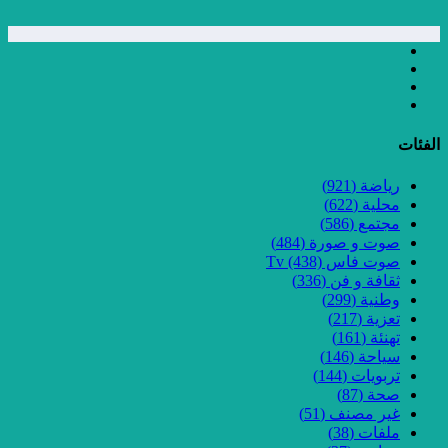
الفئات
رياضة
(921)
محلية
(622)
مجتمع
(586)
صوت و صورة
(484)
صوت فاس Tv
(438)
ثقافة و فن
(336)
وطنية
(299)
تعزية
(217)
تهنئة
(161)
سياحة
(146)
تربويات
(144)
صحة
(87)
غير مصنف
(51)
ملفات
(38)