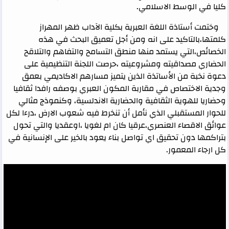
كليا في الوسط الاسلامي.
وختمت أستاذة اللغة العبرية بكلية الآداب ظهر المهراز
كلمتها،بالتاكيد على انه ومن أجل تعميق البحث في هذه
الخصائص،التي يستمد منها منطق التسامح والتفاهم والتلاقح
الحضاري مصداقيته ومشروعيته ،حرصت اللجنة التنظيمية على
دعوة نخبة من الأساتذة الذين يتميز مسارهم الاكاديمي بعمق
وجدية الاختصاص في مقاربة المكون العبري بوصفه رافدا ثقافيا
وحضاريا للهوية الثقافية والحضارية الاندلسية، وكنموذج مثالي
للحوار المستقبلي الذي نأمل أن تنخرط فيه شعوب الارض ،درءا لكل
عوائق الاقصاء العنصري،عرقيا كان ام لغويا ،اوعقديا والتي تحول
بتراكمها دون تحقيق اي تواصل بناء يعود بالخير على الإنسانية في
كل ارجاء المعمور.