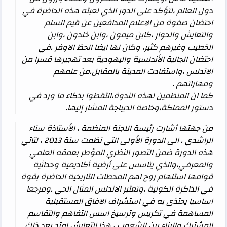
دول العالم ،لتؤكد على الدور الذي لعبته هذه الحاضرة في
احتضان صفوة من الاعلام المدافعين عن قيم السلم
والتعايش والحوار ،كابن ميمون ،وابن خلدون ،وابن
الخطيب وغيرهم كثير، وكان لها ايضا الحظ الاوفر ،في
احتضان الجالية الأندلسية واليهودية بعد تهجيرها قسرا من
الاندلس ،واستفادت المدينة بالمقابل،من علمهم
ومهاراتهم .
كما ان المنظمين لهذه الندوة،التقطوا بذكاء ما ورد في
دستور المملكة،وخاصة الديباجة المشار إليها.
من جهتها أشارت رئيسة اللجنة المنظمة ، الأستاذة سناء
الراشدي ، الى الدورة الأولى التي نظمت سنة 2013 ، لتاتي
هذه الدورة ضمن التصور النظري المؤطر بعمقه العلمي
والمعرفي،والذي يتاسس على أرضية أكاديمية وحداثية
قوامها استلهام روح اهم المحطات التاريخية الحاضرة بقوة
في الذاكرة الكونية ،وتعتبر الاندلس المثال الحي ،ومرجعا
اساسيا يحتذى به في استشراف الافاق المستقبلية
المساهمة في تكريس وترسيخ اسس التفاهم والتقاسم
المشترك والبناء بين الشعوب ، هذا التعايش امتد بعد ذلك