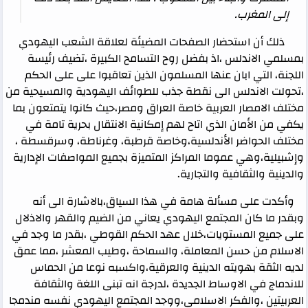
إلى المغرب.
ذلك أن استحضار الصفحات المضيئة لعلاقة الشعب اليهودي
بمسلمي الاندلس ،اذ بفضل روح التسامح الكبيرة ،تضيف رئيسة
اللجنة، التي ابان عنها المسلمون الذين تعاقبوا على على الحكم
،تحولت الاندلس الى نقطة جذب للطوائف اليهودية والمسيحية من
مختلف الامصار العربية خاصة العراق ومصر،حيث كانوا يتمتعون بما
يكفي من الأمان الذي اتاح لهم إمكانية الانتقال بحرية تامة في
مختلف الحواضر الأندلسية،وخاصة قرطبة، وغرناطة، وسرقسطة ،
وإشبيلية،وهي عموما المراكز المتميزة بجميع المواصفات الإدارية
والدينية والثقافية والتجارية.
وأكدت على مسألة هامة في هذا السياق،بالاشارة الى أنه
وبقدر ما كان المجتمع اليهودي يعاني من الضيم والقهر والاذلال
على جميع المستويات،خلال عهد الحكم القوطي ،بقدر ما وجد في
الاسلام من حسن المعاملة، والسماحة ،وطيب المعشر ،مما عمق
لديه الثقة بهويته الدينية والعرقية،واكسبه نوعا من الحماس
للاندماج في الاوساط الجديدة ،لدرجة انه تبنى اللغة والثقافة
العربيتين ،والفكر الاسلامي،ووجد المجتمع اليهودي نفسه مندمجا