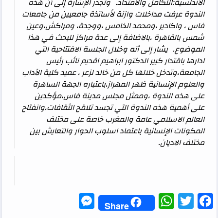
الأندلسية:التكامل والامتداد. وتجدر الإشارة إلى أن هذه
الندوة عرفت مداخلات وازنة لأساتذة جامعيين من جامعات
فاس ، واكادير ،ومحمد الخامس ،ووجدة، ومراكش،وعين
شمس بالقاهرة ،بالاضافة إلى عدة مراكز للبحث في هذا
الموضوع. يشار إلى أنه وخلال الجلسة الافتتاحية التي
ادارها باقتدار كبير الدكتور ابراهيم اقديم نائب رئيس
الجامعة،وتدخل خلالها كل من خالد لزعر ، عميد كلية الآداب
والعلوم الإنسانية ظهر المهراز،باعتباره الجهة الساهرة
على هذه الندوة ،وممثل مجلس مدينة فاس،مؤكدين
على أهمية هذه الندوة التي تجسد تلاقح الثقافات،وانفتاح
العالم الاسلامي عامة والمغرب خاصة على مختلف
المكونات الإنسانية باعتماد اسلوب الحوار والتعايش بين
مختلف الاديان.
Messenger
WhatsApp
Twitter
Facebook
Share