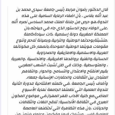
قال الدكتور رضوان مرابط رئيس جامعة سيدي محمد بن
عبد الله بفاس ، بأن اضفاء الرعاية السامية على هذه
الندوة،هو حرص من جلالة الملك محمد السادس نصره الله
،على الوفاء بروح الدستور الذي جاء في ديباجته،بان
المملكة المغربية دولة إسلامية ،ذات سيادةكاملة
،متشبثةبوحدتها الوطنية والترابية،وبصيانة تلاحم وتنوع
مقومات هويتها الوطنية الموحدة،بانصهار كل مكوناتها
العربية،والاسلامية،والامازيغية والصحراوية
الحسانية،والغنية بروافدها الافريقية، والاندلسية ،والعبرية
، والمتوسطية ،وذلك في ظل تشبث الشعب المغربي
بقيم الانفتاح والاعتدال والتسامح ،والحوار ،والتفاهم
المتبادل بين الثقافات والحضارات الإنسانية جمعاء.
وأضاف رئيس الجامعة ،في كلمته الافتتاحية للدورة الثانية
للندوة العلمية التي نظمتها الجامعة نهاية الأسبوع
الماضي،مع كلية الآداب ظهر المهراز،في موضوع المكون
العبري في الثقافة الأندلسية: تلاقح اللغات والثقافات
والديانات ،بان هذه التظاهرة التي تحتضنها العاصمة
العلمية فاس ،ويشارك فيها مفكرون وعلماء بارزون من