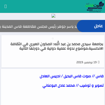
عاجل
السيد ياسر جوهر رئيس مجلس مقاطعة فاس المدينة يهنئ صاحب الجلالة 
بجامعة سيدي محمد بن عبد الله: المكون العبري في الثقافة
الاندلسية،موضوع ندوة علمية دولية في دورتها الثانية
19 نوفمبر، 2019
فاس // صوت فاس البديل / ادريس العادل
تصوير و توضيب // محمد عادل البوعناني