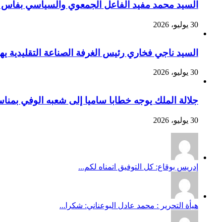
السيد محمد مفيد الفاعل الجمعوي والسياسي بفاس يهنئ صاحب الج
30 يوليو، 2026
السيد ناجي فخاري رئيس الغرفة الصناعة التقليدية يهنئ صاحب 
30 يوليو، 2026
جلالة الملك يوجه خطابا ساميا إلى شعبه الوفي بمنا
30 يوليو، 2026
إدريس بوقاع: كل التوفيق اتمناه لكم...
هيأة التحرير : محمد عادل البوعناني: شكرا...