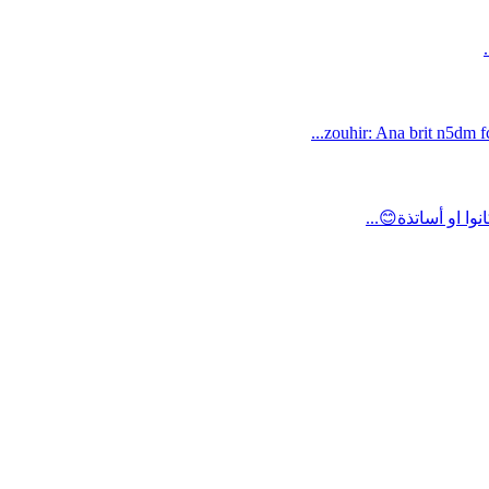
zouhir: Ana brit n5dm fc
ا او أساتذة😊...