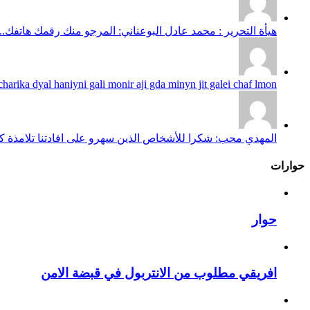
هيأة التحرير : محمد عادل البوعناني: المرجو منك رقمك هاتفك...
harika dyal haniyni gali monir aji gda minyn jit galei chaf lmon...
المهدي محب: شكرا للأشخاص الذين سهرو على افادتنا تلامذة كانو
حوارات
حوار
افريقي مطلوب من الانتربول في قبضة الامن