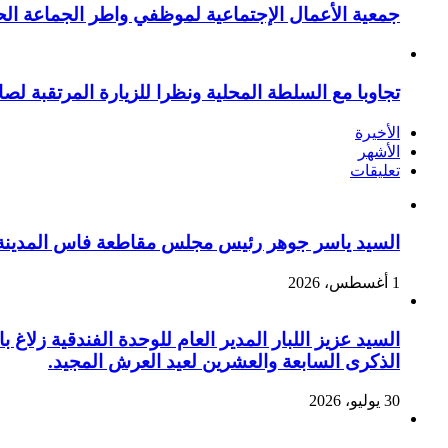
جمعية الأعمال الإجتماعية لموظفي واطر الجماعة الح
تجاوبا مع السلطة المحلية ونظرا للزيارة المرتقبة لصا
الأخيرة
الأشهر
تعليقات
السيد ياسر جوهر رئيس مجلس مقاطعة فاس المدينة يهنئ صاحب الج
1 أغسطس، 2026
السيد عزيز اللبار المدير العام للوحدة الفندقية زل
الذكرى السابعة والعشرين لعيد العرش المجيد.
30 يوليو، 2026