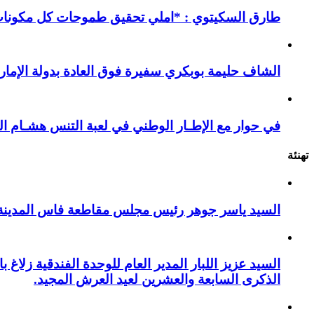
طارق السكيتوي : *املي تحقيق طموحات كل مكونات ا
الشاف حليمة بوبكري سفيرة فوق العادة بدولة الإمارا
في حوار مع الإطـار الوطني في لعبة التنس هشـام ال
تهنئة
السيد ياسر جوهر رئيس مجلس مقاطعة فاس المدينة يهنئ صاحب الج
السيد عزيز اللبار المدير العام للوحدة الفندقية زل
الذكرى السابعة والعشرين لعيد العرش المجيد.