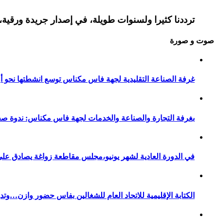
ترددنا كثيرا ولسنوات طويلة، في إصدار جريدة ورقية، 
صوت و صورة
غرفة الصناعة التقليدية لجهة فاس مكناس توسع انشطتها نحو أور
بغرفة التجارة والصناعة والخدمات لجهة فاس مكناس: ندوة صح
في الدورة العادية لشهر يونيو،مجلس مقاطعة زواغة يصادق على 
الكتابة الإقليمية للاتحاد العام للشغالين بفاس حضور وازن…وت