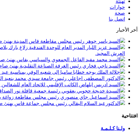
تهنئة
حوارات
صحة
اتصل بنا
أخر الأخبار
السيد ياسر جوهر رئيس مجلس مقاطعة فاس المدينة يهنئ صاحب الجلالة بمن
السيد عزيز اللبار المدير العام للوحدة الفندقية زلاغ بارك
العرش المجيد.
السيد محمد مفيد الفاعل الجمعوي والسياسي بفاس يهنئ صاحب الجلالة بمنا
السيد ناجي فخاري رئيس الغرفة الصناعة التقليدية يهنئ صاحب الجلالة 
جلالة الملك يوجه خطابا ساميا إلى شعبه الوفي بمناسبة عيد
الدكتور المصطفى اجاعلي رئيس جامعة سيدي محمد بنعبد الله
السيد ادريس ابلهاض الكاتب الإقليمي للاتحاد العام للشغال
السيدة خديجة حجوبي يعقوبي رئيسة جمعية قافلة نور الصداقة
السيد اسماعيل جاي منصوري رئيس مجلس مقاطعة زواغة يهني
الدكتورعبد السلام البقالي رئيس مجلس جماعة فاس يهنئ صاح
افتتاحية
ولـنا كـلـمـة