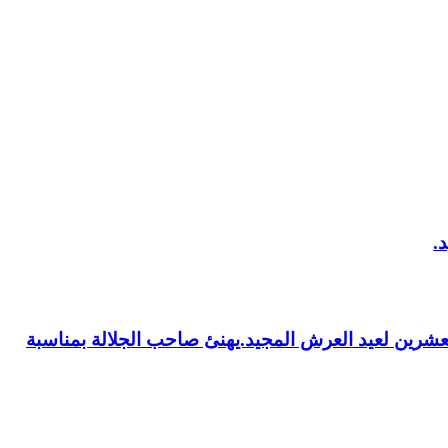
العشرين لعيد العرش المجيد.يهنئ صاحب الجلالة بمناسبة