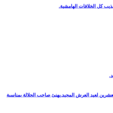
يب كل الخلافات الهامشية.
العشرين لعيد العرش المجيد.يهنئ صاحب الجلالة بمناسبة