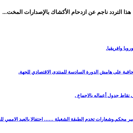
هذا التردد ناجم عن ازدحام الأكشاك بالإصدارات المخت...
وبا وافريقيا.
افية على هامش الدورة السادسة للمنتدى الاقتصادي للجهة.
نقاط جدول أعماله بالاجماع .
دبير محكم.وشعارات تخدم الطبقة الشغيلة …… احتفالا بالعيد الاممي لل