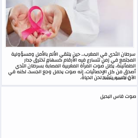
سرطان الثدي في المغرب.. حين يلتقي الألم بالأمل ومسؤولية
المجتمع في زمنٍ تتسارع فيه الأرقام كسهامٍ تخترق جدار
الطمأنينة، يظل صوت المرأة المغربية المصابة بسرطان الثدي
أصدق من كل الإحصائيات. إنه صوت يحمل وجع الجسد، لكنه في
الآن نفسه ينشد لحن الحياة.
2 أكتوبر، 2025
صوت فاس البديل