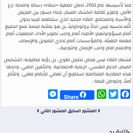
منذ تأسيسها عام 2011، تحمل جمعية «شفاء» رسالة واضحة: زرع
الأمل، وتعزيز ثقافة الكشف المبكر، وبناء جسور بين المريض
والأسرة والمجتمع. اللقاء الجديد الذي ستنظمه قريبا بحول
الله،نحسبه ليس حدثاً بروتوكولياً، بل هو بمثابة منصة تضع الجميع
أمام مسؤولياتهم: الأطباء أمام واجب تطوير الأداء، الجمعيات أمام
مهمة التعبئة، والمؤسسات أمام تحدي التمويل والإنصاف.
والاعلام امام واجب الإتصال والتوعية..
فشعار اللقاء ليس محض تجميل لغوي، بل رؤية مطلوبة: التشخيص
المبكر، الدعم النفسي، الرعاية الاجتماعية، والتأهيل الطبي. وحدها
هذه المقاربة المتكاملة تستطيع أن تعطي للأرقام معنى، وللألم
أملاً، وللوطن قيمة .
Messenger
WhatsApp
Twitter
Facebook
Share
المنشور السابق
المنشور التالي
كتابة رد