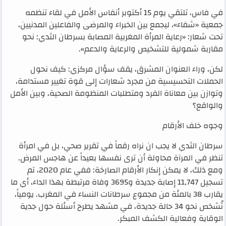
في فاس، تلتقي يوم 15 أكتوبر أنفاس الأمل في لقاء تنظمه
جمعية «شفاء»، ليجمع بين الخبراء والمرضى والفاعلين المدنيين،
تحت شعار: «رعاية المرأة المغربية المصابة بسرطان الثدي: نحو
مقاربة شمولية للتشخيص والرعاية والدعم».
لكن، وراء العنوان المشرق، يقف سؤال مركزي: كيف نحول
الحملات التحسيسية من مجرد شعارات إلى قوة تغيير مستدامة،
وتوازن بين معاناة الفرد ومتطلبات المنظومة الصحية، وبين الأمل
والواقع؟
وجوه خلف الأرقام
سرطان الثدي لا يجب ان نراه رقماً في تقرير صحي، بل في امرأة
تنظر في المرآة محاولة أن ترى نفسها بعيداً عن هاجس المرض.
ومع ذلك، لا يمكن إنكار الأرقام الصارخة: ففي عام 2020، تم
تسجيل 11,747 إصابة جديدة و3695 وفاة مرتبطة بهذا الداء، أي ما
يقارب 38 بالمئة من مجموع سرطانات النساء في المغرب. يومياً،
تُشخص نحو 34 حالة جديدة، في مشهد يطرح أسئلة حول جدية
الوقاية وفعالية الكشف المبكر.