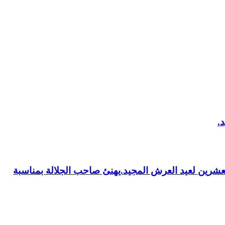
العشرين لعيد العرش المجيد.يهنئ صاحب الجلالة بمناسبة