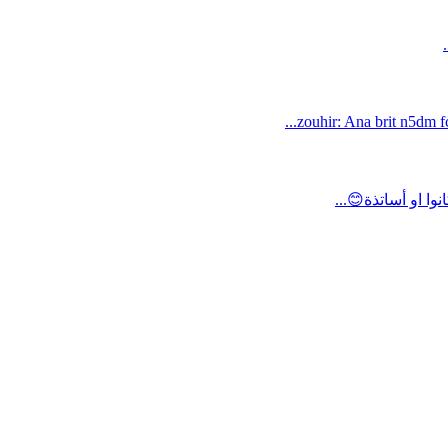
zouhir: Ana brit n5dm fc
ا او أساتذة😊...