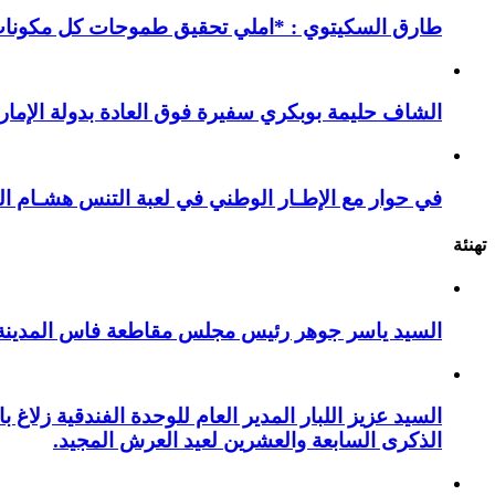
طارق السكيتوي : *املي تحقيق طموحات كل مكونات ا
الشاف حليمة بوبكري سفيرة فوق العادة بدولة الإمارا
في حوار مع الإطـار الوطني في لعبة التنس هشـام ال
تهنئة
السيد ياسر جوهر رئيس مجلس مقاطعة فاس المدينة يهنئ صاحب الج
السيد عزيز اللبار المدير العام للوحدة الفندقية زل
الذكرى السابعة والعشرين لعيد العرش المجيد.