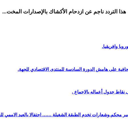
هذا التردد ناجم عن ازدحام الأكشاك بالإصدارات المخت...
وبا وافريقيا.
افية على هامش الدورة السادسة للمنتدى الاقتصادي للجهة.
نقاط جدول أعماله بالاجماع .
دبير محكم.وشعارات تخدم الطبقة الشغيلة …… احتفالا بالعيد الاممي لل