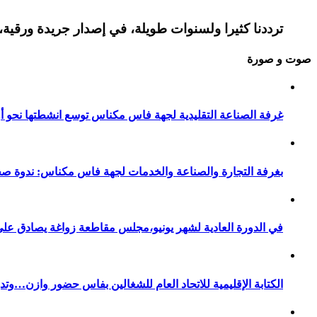
ترددنا كثيرا ولسنوات طويلة، في إصدار جريدة ورقية، 
صوت و صورة
غرفة الصناعة التقليدية لجهة فاس مكناس توسع انشطتها نحو أور
بغرفة التجارة والصناعة والخدمات لجهة فاس مكناس: ندوة صح
في الدورة العادية لشهر يونيو،مجلس مقاطعة زواغة يصادق على 
الكتابة الإقليمية للاتحاد العام للشغالين بفاس حضور وازن…وت