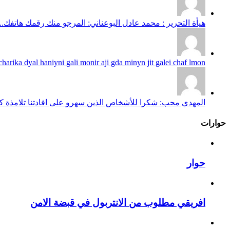
هيأة التحرير : محمد عادل البوعناني: المرجو منك رقمك هاتفك...
harika dyal haniyni gali monir aji gda minyn jit galei chaf lmon...
المهدي محب: شكرا للأشخاص الذين سهرو على افادتنا تلامذة كانو
حوارات
حوار
افريقي مطلوب من الانتربول في قبضة الامن