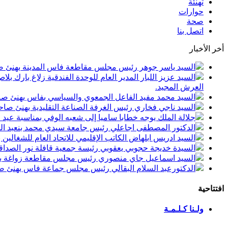
تهنئة
حوارات
صحة
اتصل بنا
أخر الأخبار
السيد ياسر جوهر رئيس مجلس مقاطعة فاس المدينة يهنئ صاحب الجلالة بمن
السيد عزيز اللبار المدير العام للوحدة الفندقية زلاغ بارك
العرش المجيد.
السيد محمد مفيد الفاعل الجمعوي والسياسي بفاس يهنئ صاحب الجلالة بمنا
السيد ناجي فخاري رئيس الغرفة الصناعة التقليدية يهنئ صاحب الجلالة 
جلالة الملك يوجه خطابا ساميا إلى شعبه الوفي بمناسبة عيد
الدكتور المصطفى اجاعلي رئيس جامعة سيدي محمد بنعبد الله
السيد ادريس ابلهاض الكاتب الإقليمي للاتحاد العام للشغال
السيدة خديجة حجوبي يعقوبي رئيسة جمعية قافلة نور الصداقة
السيد اسماعيل جاي منصوري رئيس مجلس مقاطعة زواغة يهني
الدكتورعبد السلام البقالي رئيس مجلس جماعة فاس يهنئ صاح
افتتاحية
ولـنا كـلـمـة