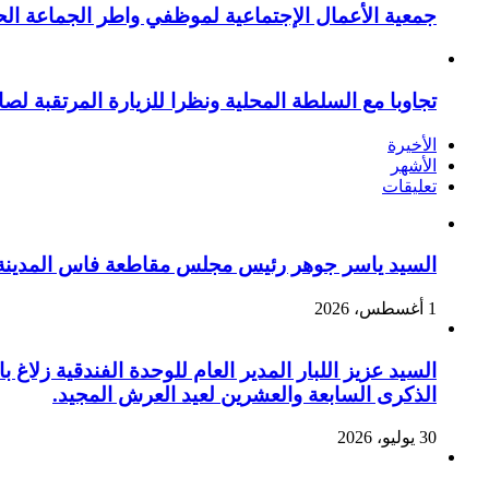
جمعية الأعمال الإجتماعية لموظفي واطر الجماعة الح
تجاوبا مع السلطة المحلية ونظرا للزيارة المرتقبة لصا
الأخيرة
الأشهر
تعليقات
السيد ياسر جوهر رئيس مجلس مقاطعة فاس المدينة يهنئ صاحب الج
1 أغسطس، 2026
السيد عزيز اللبار المدير العام للوحدة الفندقية زل
الذكرى السابعة والعشرين لعيد العرش المجيد.
30 يوليو، 2026