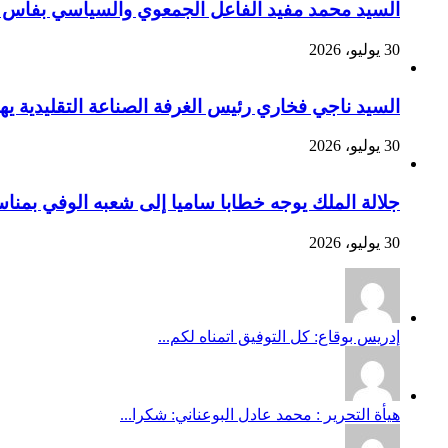
السيد محمد مفيد الفاعل الجمعوي والسياسي بفاس يهنئ صاحب الج
30 يوليو، 2026
السيد ناجي فخاري رئيس الغرفة الصناعة التقليدية يهنئ صاحب 
30 يوليو، 2026
جلالة الملك يوجه خطابا ساميا إلى شعبه الوفي بمنا
30 يوليو، 2026
إدريس بوقاع: كل التوفيق اتمناه لكم...
هيأة التحرير : محمد عادل البوعناني: شكرا...