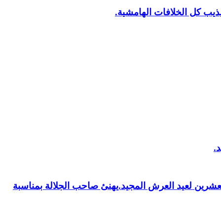
يب كل الخلافات الهامشية.
العشرين لعيد العرش المجيد.يهنئ صاحب الجلالة بمناسبة