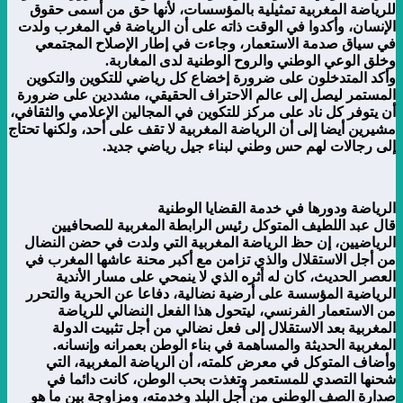
للرياضة المغربية تمثيلية بالمؤسسات، لأنها حق من أسمى حقوق
الإنسان، وأكدوا في الوقت ذاته على أن الرياضة في المغرب ولدت
في سياق صدمة الاستعمار، وجاءت في إطار الإصلاح المجتمعي
وخلق الوعي الوطني والروح الوطنية لدى المغاربة.
وأكد المتدخلون على ضرورة إخضاع كل رياضي للتكوين والتكوين
المستمر ليصل إلى عالم الاحتراف الحقيقي، مشددين على ضرورة
أن يتوفر كل ناد على مركز للتكوين في المجالين الإعلامي والثقافي،
مشيرين أيضا إلى أن الرياضة المغربية لا تقف على أحد، ولكنها تحتاج
إلى رجالات لهم حس وطني لبناء جيل رياضي جديد.
الرياضة ودورها في خدمة القضايا الوطنية
قال عبد اللطيف المتوكل رئيس الرابطة المغربية للصحافيين
الرياضيين، إن حظ الرياضة المغربية التي ولدت في حضن النضال
من أجل الاستقلال والذي تزامن مع أكبر محنة عاشها المغرب في
العصر الحديث، كان له أثره الذي لا ينمحي على مسار الأندية
الرياضية المؤسسة على أرضية نضالية، دفاعا عن الحرية والتحرر
من الاستعمار الفرنسي، ليتحول هذا الفعل النضالي للرياضة
المغربية بعد الاستقلال إلى فعل نضالي من أجل تثبيت الدولة
المغربية الحديثة والمساهمة في بناء الوطن بعمرانه وإنسانه.
وأضاف المتوكل في معرض كلمته، أن الرياضة المغربية، التي
شحنها التصدي للمستعمر وتغذت بحب الوطن، كانت دائما في
صدارة الصف الوطني من أجل البلد وخدمته، ومزاوجة بين ما هو