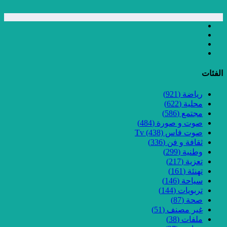
الفئات
رياضة
(921)
محلية
(622)
مجتمع
(586)
صوت و صورة
(484)
صوت فاس Tv
(438)
ثقافة و فن
(336)
وطنية
(299)
تعزية
(217)
تهنئة
(161)
سياحة
(146)
تربويات
(144)
صحة
(87)
غير مصنف
(51)
ملفات
(38)