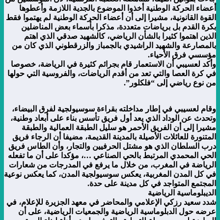
أعضاء الحركة الوطنية أخذوا الموضوع بالجدية اللازمة وأعطوها
القوة القانونية، مشيرا إلى أن أعضاء الحركة الوطنية لم يهتموا فقط
بكرة القدم بل برياضات متعددة، مذكرا بأسماء بعض المناضلين
الذين اهتموا كثيرا بالشأن الرياضي، كالشهيد صدقي الذي اهتم
بالمصارعة والشهيد الراشيدي بالجمباز والزرقطوني الذي كان من
مؤسسي فرق الأحياء.
وأكد لعسيبي أن الاستعمار قام بجرائم كثيرة في الرياضة، خصوصا
في كرة العصا والتي تعد من أقدم الرياضات، والفروسية التي حولها
من نوع رياضي إلى “فلكلور”.
وقام لعسيبي في إطار مداخلته بقراءة سوسيولجية لفرق البيضاء،
وتحدث عن الوداد الذي يعد أول فريق تأسس بناء على أبعاد وطنية،
مشيرا إلى أن الفريق الأحمر هو سليل الطبقة العمالية والطبقة
المتنورة للعائلات الأصيلة بالمدينة القديمة، مضيفا أن الرجاء فريق
درب السلطان الذي هو مشتل الحرفيين والتجار، وأن الطاس فريق
الحي المحمدي المرتبط بالحي الصناعي …، مؤكدا على أن ما تفعله
الرياضة في المغرب، من خلال ما يرفع في المدرجات من شعارات
في كل المدن المغربية، يعكس سوسيولجية المدن، كما يعكس نوعية
المجتمع المتواجد في كل مدينة على حدة.
الديبلوماسية الرياضية
شدد سعيد رزكي الإعلامي والمحاضر في معهد الجزيرة للإعلام، في
عرضه حول الدبلوماسية الرياضية والجمعيات الرياضية، على أن