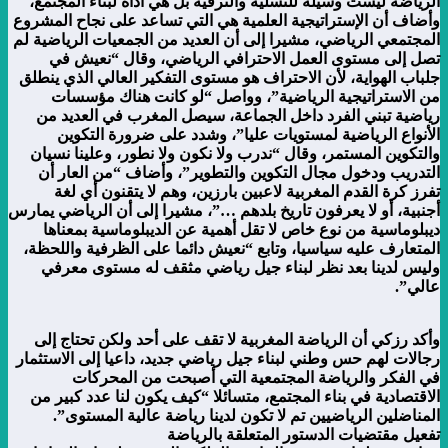
الرياضة ليست وسيلة للتسلية والترفيه بل هي أداة لبناء المجتمع،
وأضاف أن الإستراتيجية العلمية هي التي تساعد على نجاح المشروع
المجتمعي الرياضي، مشيرا إلى أن العديد من الجمعيات الرياضية لم
تصل إلى مستوى العمل الاحترافي الرياضي، وقال “نعيش في
جلباب الهواية، لأن الاحتراف هو مستوى التفكير العالي الذي ينطلق
من الاستراتيجية الرياضية”، وواصل “لو كانت هناك مؤسسات
رياضية تبني الفرد داخل الجماعة، سيصل المغرب في العديد من
الأنواع الرياضية لمستويات عليا”، وشدد على ضرورة التكوين
والتكوين المستمر، وقال “ندرب ولا نكون ولا نطور، وعلينا نسيان
التدريب ودخول مجال التكوين والتطوير”، وأضاف “من العار أن
تفرز كرة القدم المغربية لاعبين بارزين، وهم لا يتقنون أي لغة
أجنبية، أو لا يعرفون تاريخ بلدهم …”، مشيرا إلى أن الرياضي يمارس
ديبلوماسية من نوع خاص لا تقل أهمية عن الديبلوماسية بمعناها
المتعارف عليه سياسيا، وتابع “نعيش دائما على الظرفية واللحظة،
وليس لدينا بعد نظر لبناء جيل رياضي مثقف له مستوى معرفي
عالي”.
وأكد رزكي أن الرياضة المغربية لا تقف على أحد ولكن تحتاج إلى
رجالات لهم حس وطني لبناء جيل رياضي جديد، داعيا إلى الاستثمار
في الفكر والرياضة المجتمعية التي أصبحت من المحركات
الاقتصادية في بناء المجتمع، متسائلا “كيف يكون لنا عدد كبير من
المناضلين الرياضيين تم لا تكون لدينا رياضة عالية المستوى”.
تفعيل مقتضيات الدستور المتعلقة بالرياضة