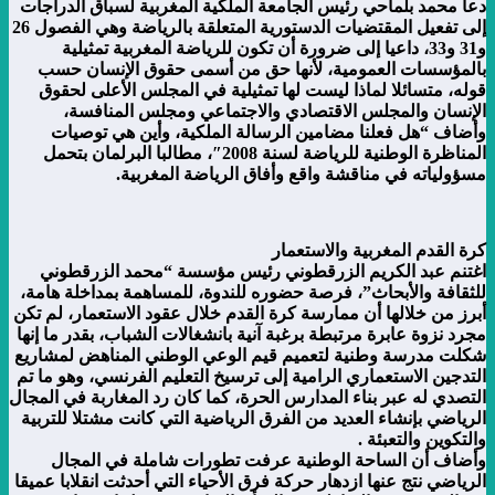
دعا محمد بلماحي رئيس الجامعة الملكية المغربية لسباق الدراجات
إلى تفعيل المقتضيات الدستورية المتعلقة بالرياضة وهي الفصول 26
و31 و33، داعيا إلى ضرورة أن تكون للرياضة المغربية تمثيلية
بالمؤسسات العمومية، لأنها حق من أسمى حقوق الإنسان حسب
قوله، متسائلا لماذا ليست لها تمثيلية في المجلس الأعلى لحقوق
الإنسان والمجلس الاقتصادي والاجتماعي ومجلس المنافسة،
وأضاف “هل فعلنا مضامين الرسالة الملكية، وأين هي توصيات
المناظرة الوطنية للرياضة لسنة 2008″، مطالبا البرلمان بتحمل
مسؤولياته في مناقشة واقع وأفاق الرياضة المغربية.
كرة القدم المغربية والاستعمار
اغتنم عبد الكريم الزرقطوني رئيس مؤسسة “محمد الزرقطوني
للثقافة والأبحاث”، فرصة حضوره للندوة، للمساهمة بمداخلة هامة،
أبرز من خلالها أن ممارسة كرة القدم خلال عقود الاستعمار، لم تكن
مجرد نزوة عابرة مرتبطة برغبة آنية بانشغالات الشباب، بقدر ما إنها
شكلت مدرسة وطنية لتعميم قيم الوعي الوطني المناهض لمشاريع
التدجين الاستعماري الرامية إلى ترسيخ التعليم الفرنسي، وهو ما تم
التصدي له عبر بناء المدارس الحرة، كما كان رد المغاربة في المجال
الرياضي بإنشاء العديد من الفرق الرياضية التي كانت مشتلا للتربية
والتكوين والتعبئة .
وأضاف أن الساحة الوطنية عرفت تطورات شاملة في المجال
الرياضي نتج عنها ازدهار حركة فرق الأحياء التي أحدثت انقلابا عميقا