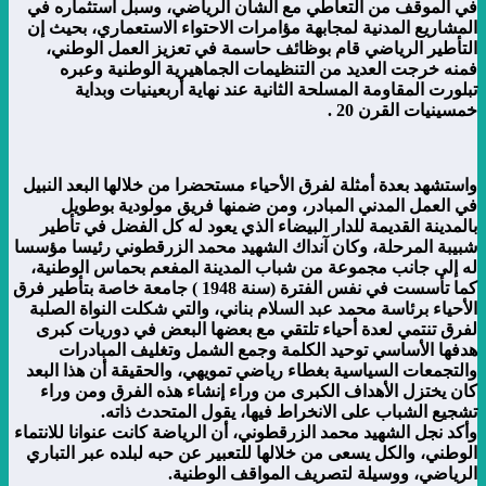
في الموقف من التعاطي مع الشأن الرياضي، وسبل استثماره في
المشاريع المدنية لمجابهة مؤامرات الاحتواء الاستعماري، بحيث إن
التأطير الرياضي قام بوظائف حاسمة في تعزيز العمل الوطني،
فمنه خرجت العديد من التنظيمات الجماهيرية الوطنية وعبره
تبلورت المقاومة المسلحة الثانية عند نهاية أربعينيات وبداية
خمسينيات القرن 20 .
واستشهد بعدة أمثلة لفرق الأحياء مستحضرا من خلالها البعد النبيل
في العمل المدني المبادر، ومن ضمنها فريق مولودية بوطويل
بالمدينة القديمة للدار البيضاء الذي يعود له كل الفضل في تأطير
شبيبة المرحلة، وكان آنداك الشهيد محمد الزرقطوني رئيسا مؤسسا
له إلى جانب مجموعة من شباب المدينة المفعم بحماس الوطنية،
كما تأسست في نفس الفترة (سنة 1948 ) جامعة خاصة بتأطير فرق
الأحياء برئاسة محمد عبد السلام بناني، والتي شكلت النواة الصلبة
لفرق تنتمي لعدة أحياء تلتقي مع بعضها البعض في دوريات كبرى
هدفها الأساسي توحيد الكلمة وجمع الشمل وتغليف المبادرات
والتجمعات السياسية بغطاء رياضي تمويهي، والحقيقة أن هذا البعد
كان يختزل الأهداف الكبرى من وراء إنشاء هذه الفرق ومن وراء
تشجيع الشباب على الانخراط فيها، يقول المتحدث ذاته.
وأكد نجل الشهيد محمد الزرقطوني، أن الرياضة كانت عنوانا للانتماء
الوطني، والكل يسعى من خلالها للتعبير عن حبه لبلده عبر التباري
الرياضي، ووسيلة لتصريف المواقف الوطنية.