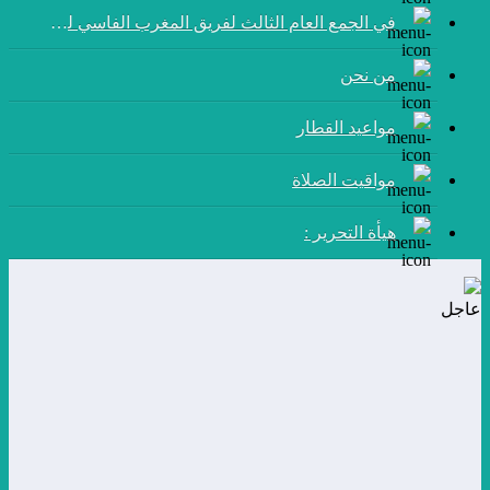
في الجمع العام الثالث لفريق المغرب الفاسي لكرة القدم:
من نحن
مواعيد القطار
مواقيت الصلاة
هيأة التحرير :
عاجل