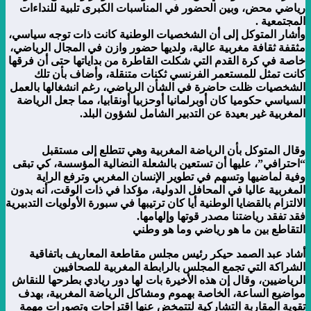
رياضي محض، وبين الحضور في المناسبات الكبرى تلبية للنداءات
المجتمعية .
وأشار المتوكل إلى أن الشخصيات الوطنية كانت ذات توجه سياسي،
مثقفة ثقافة مغربية عالية، ولديها حضور وازن في المجال الرياضي،
خاصة في كرة القدم التي شكلت القاطرة من بداياتها حتى أن فرقها
كانت تمثل للمستعمر الفرنسي ثكنات متنقلة، وأضاف بأن تلك
الشخصيات ظلت حاضرة في الشأن الرياضي، رغم انشغالها بالعمل
السياسي حكوميا كان أوبرلمانيا أوحزبيا أونقابيا، مما جعل الرياضة
المغربية غير بعيدة عن التدبير الشامل لشؤون البلد.
وقال المتوكل بأن الرياضة المغربية وهي تتطلع إلى مستقبل
“احترافي”، عليها أن تستعين بالشعلة النضالية المؤسسة، كي تبقى
وفية لماضيها وتسهم في تطوير الإنسان المغربي وترفع الراية
المغربية عاليا في المحافل الدولية، مؤكدا في ذات الوقت، أنه بدون
الالتزام بالقضايا الوطنية أيا كان ترتيبها في سبورة الأولويات التدبيرية
فقد تفقد رياضتنا مصدر قوتها وإلهامها.
التقاطع بين ما هو رياضي وما هو وطني
أشاد عبد الصمد حيكر رئيس مجلس مقاطعة المعاريف باتفاقية
الشراكة التي تجمع المجلس بالرابطة المغربية للصحافيين
الرياضيين، وقال إن هذه الأخيرة بات لها دور ريادي بطرحها للنقاش
مواضيع الساعة، الخاصة بهموم ومشاكل الرياضة المغربية، بهدف
تقوية المقاربة التشاركية لتتمخض عنها اقتراحات وتصورات مهمة