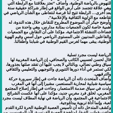
للنهوض بالرياضة الوطنية، وأضاف “نعتز بعلاقتنا مع الرابطة التي
وهي علاقة تتجسد على أرض الواقع في إطار شراكة حقيقية سنة
بعد أخرى… الرابطة تتيح لنا فرصة لنتعاطى مع الشأن الرياضي في
تقاطعه مع الزاوية الثقافية والإعلامية”.
وأوضح حيكر أن الموضوع المطروح للنقاش خلال هذه الندوة، له
أهمية خاصة لكون الجمعيات بمثابة مدارس، وهي واحدة من
فضاءات التنشئة الاجتماعية، مؤكدا على أن النقاش مع الجمعيات
والفاعلين المدنيين على المستوى الرياضي حول أسس وقيم الهوية
الوطنية، يبقى مهما لغرس القيم الوطنية في شبابنا وأطفالنا.
الرياضة ليست مجرد تسلية
قال لحسن لعسيبي الكاتب والصحافي، إن الرياضة المغربية لها
سياق وطني نضالي، وبالتالي لا يجب عليها أن تفقد صلتها بجذورها،
لكي تستمر في أداء دورها التنويري والتوجيهي والتعليمي والثقافي
والترفيهي.
وأضاف المتحدث ذاته أن الرياضة جاءت في إطار سيرورة حركة
سياسية شبابية لمحاربة المستعمر، مشيرا إلى أنها في المغرب
ولدت في سياق صدمة الاستعمار، وجاءت في إطار إصلاح المجتمع
المغربي، لخلق فرد مغربي جديد، مؤكدا على أنها عكست الشرائح
الاجتماعية في المجتمع، وأن الرياضة في نهاية المطاف ليست مجرد
لعبة، وإنما أداة تربوية بيداغوجية.
وكشف المتدخل ذاته أن تأسيس العصبة الوطنية الحرة لكرة القدم
جاءت بقوانين الفيفا، لمناهضة العصبة الفرنسية، لأن المؤسسين من