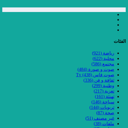
الفئات
رياضة
(921)
محلية
(622)
مجتمع
(586)
صوت و صورة
(484)
صوت فاس Tv
(438)
ثقافة و فن
(336)
وطنية
(299)
تعزية
(217)
تهنئة
(161)
سياحة
(146)
تربويات
(144)
صحة
(87)
غير مصنف
(51)
ملفات
(38)