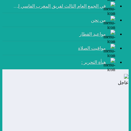
في الجمع العام الثالث لفريق المغرب الفاسي لكرة القدم:
من نحن
مواعيد القطار
مواقيت الصلاة
هيأة التحرير :
عاجل