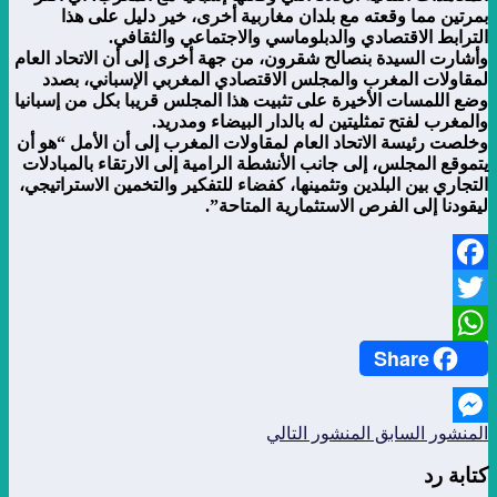
بمرتين مما وقعته مع بلدان مغاربية أخرى، خير دليل على هذا
الترابط الاقتصادي والدبلوماسي والاجتماعي والثقافي.
وأشارت السيدة بنصالح شقرون، من جهة أخرى إلى أن الاتحاد العام
لمقاولات المغرب والمجلس الاقتصادي المغربي الإسباني، بصدد
وضع اللمسات الأخيرة على تثبيت هذا المجلس قريبا بكل من إسبانيا
والمغرب لفتح تمثليتين له بالدار البيضاء ومدريد.
وخلصت رئيسة الاتحاد العام لمقاولات المغرب إلى أن الأمل “هو أن
يتموقع المجلس، إلى جانب الأنشطة الرامية إلى الارتقاء بالمبادلات
التجاري بين البلدين وتثمينها، كفضاء للتفكير والتخمين الاستراتيجي،
ليقودنا إلى الفرص الاستثمارية المتاحة”.
Facebook
Twitter
Share
WhatsApp
المنشور السابق
المنشور التالي
Messenger
كتابة رد