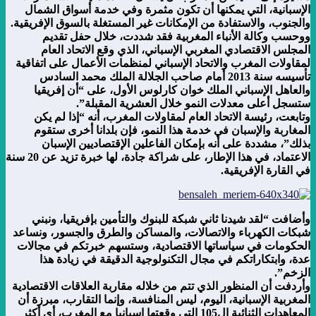
الإسبانية، التي يمكنها أن تكون مثمرة وفي خدمة أسواق الشمال
والجنوب، والاستفادة من الإمكانات غير المستغلة بالسوق الإفريقية.
ووحسب وكالة الأنباء المغربية فقد شددت، خلال حفل تقديم
المجلس الاقتصادي المغربي الإسباني، الذي وقع الاتحاد العام
لمقاولات المغرب والاتحاد الإسباني لمنظمات الأعمال على اتفاقية
تأسيسه سنة 2013 أمام صاحب الجلالة الملك محمد السادس
والعاهل الإسباني الملك خوان كارلوس الأول، على “أن إفريقيا
ستسجل أعلى معدلات النمو خلال العشرية المقبلة”.
وتابعت، رئيسة الاتحاد العام لمقاولات المغرب، أنه “إذا لم يكن
المغاربة والإسبان في خدمة هذا النمو، فإن بلدانا أخرى ستقوم
بذلك”، مشددة على أنه بإمكان الفاعلين الإقتصاديين الإسبان
الاعتماد، في هذا الإطار، على شراكة جادة، لها خبرة تزيد عن 20 سنة
في القارة الإفريقية.
وأضافت “لقد شيدنا ثاني شبكة للبنوك والتأمين بإفريقيا، ونبني
شبكات الكهرباء والاتصالات، والمساكن والطرق والجسور، ونساعد
الحكومات في سياساتها الاقتصادية، وستسهم خبرتكم في مجالات
عدة، وابتكاراتكم في مجال التكنولوجية الدقيقة في زيادة هذا
الزخم”.
وأردفت أن المنظور الذي تتم من خلاله مقاربة العلاقات الاقتصادية
المغربية الإسبانية، اليوم، ليس المنافسة، وإنما التقارب، مبرزة أن
المعاهدات الثنائية ال105 التي وقعتها إسبانيا مع المغرب، أي أكثر