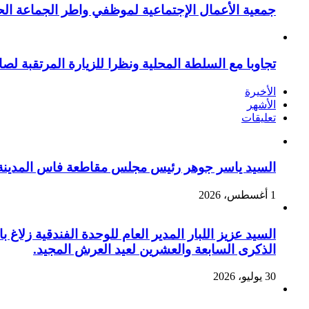
جمعية الأعمال الإجتماعية لموظفي واطر الجماعة الح
تجاوبا مع السلطة المحلية ونظرا للزيارة المرتقبة لصا
الأخيرة
الأشهر
تعليقات
السيد ياسر جوهر رئيس مجلس مقاطعة فاس المدينة يهنئ صاحب الج
1 أغسطس، 2026
السيد عزيز اللبار المدير العام للوحدة الفندقية زل
الذكرى السابعة والعشرين لعيد العرش المجيد.
30 يوليو، 2026