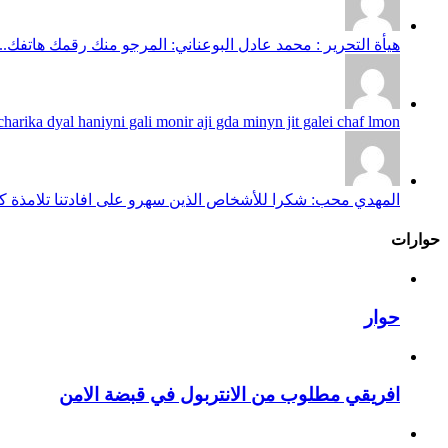
هيأة التحرير : محمد عادل البوعناني: المرجو منك رقمك هاتفك...
harika dyal haniyni gali monir aji gda minyn jit galei chaf lmon...
المهدي محب: شكرا للأشخاص الذين سهرو على افادتنا تلامذة كانو
حوارات
حوار
افريقي مطلوب من الانتربول في قبضة الامن