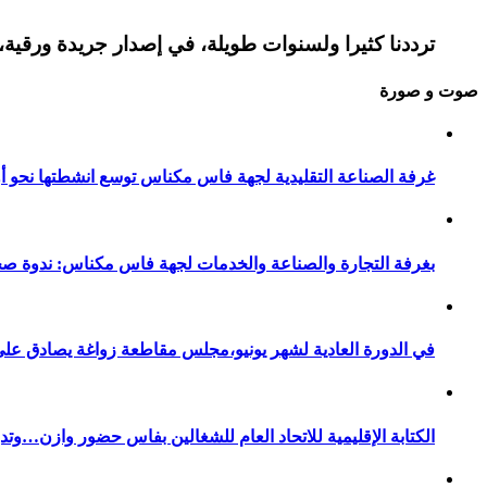
ترددنا كثيرا ولسنوات طويلة، في إصدار جريدة ورقية، 
صوت و صورة
غرفة الصناعة التقليدية لجهة فاس مكناس توسع انشطتها نحو أور
بغرفة التجارة والصناعة والخدمات لجهة فاس مكناس: ندوة صح
في الدورة العادية لشهر يونيو،مجلس مقاطعة زواغة يصادق على 
الكتابة الإقليمية للاتحاد العام للشغالين بفاس حضور وازن…وت