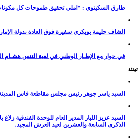
طارق السكيتوي : *املي تحقيق طموحات كل مكونات ا
الشاف حليمة بوبكري سفيرة فوق العادة بدولة الإمارا
في حوار مع الإطـار الوطني في لعبة التنس هشـام ال
تهنئة
السيد ياسر جوهر رئيس مجلس مقاطعة فاس المدينة يهنئ صاحب الج
السيد عزيز اللبار المدير العام للوحدة الفندقية زل
الذكرى السابعة والعشرين لعيد العرش المجيد.