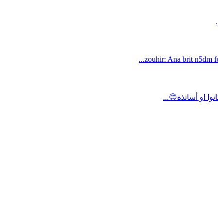
zouhir: Ana brit n5dm fc
ا او أساتذة😊...