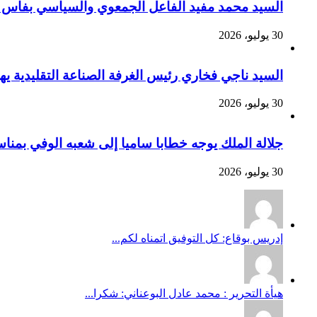
السيد محمد مفيد الفاعل الجمعوي والسياسي بفاس يهنئ صاحب الج
30 يوليو، 2026
السيد ناجي فخاري رئيس الغرفة الصناعة التقليدية يهنئ صاحب 
30 يوليو، 2026
جلالة الملك يوجه خطابا ساميا إلى شعبه الوفي بمنا
30 يوليو، 2026
إدريس بوقاع: كل التوفيق اتمناه لكم...
هيأة التحرير : محمد عادل البوعناني: شكرا...