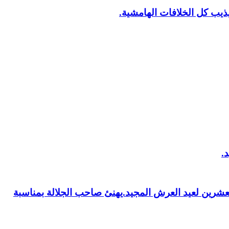
يب كل الخلافات الهامشية.
العشرين لعيد العرش المجيد.يهنئ صاحب الجلالة بمناسبة