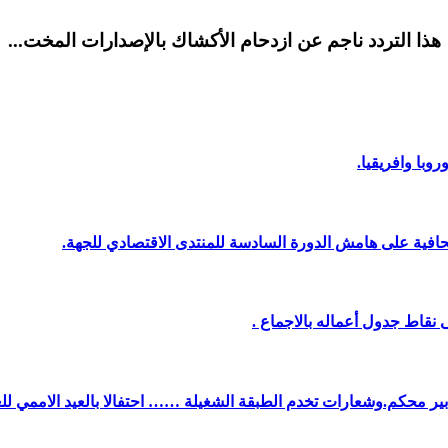
هذا التردد ناجم عن ازدحام الأكشاك بالإصدارات المخت...
وبا وافريقيا.
افية على هامش الدورة السادسة للمنتدى الاقتصادي للجهة.
نقاط جدول أعماله بالاجماع .
دبير محكم.وشعارات تخدم الطبقة الشغيلة …… احتفالا بالعيد الاممي لل