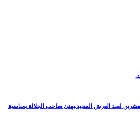
العشرين لعيد العرش المجيد.يهنئ صاحب الجلالة بمناسبة