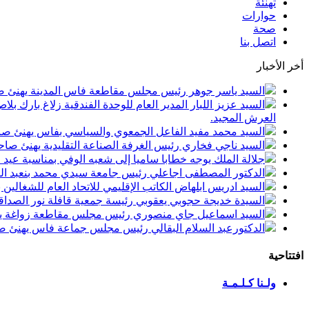
تهنئة
حوارات
صحة
اتصل بنا
أخر الأخبار
السيد ياسر جوهر رئيس مجلس مقاطعة فاس المدينة يهنئ صاحب الجلالة بمن
السيد عزيز اللبار المدير العام للوحدة الفندقية زلاغ بارك
العرش المجيد.
السيد محمد مفيد الفاعل الجمعوي والسياسي بفاس يهنئ صاحب الجلالة بمنا
السيد ناجي فخاري رئيس الغرفة الصناعة التقليدية يهنئ صاحب الجلالة 
جلالة الملك يوجه خطابا ساميا إلى شعبه الوفي بمناسبة عيد
الدكتور المصطفى اجاعلي رئيس جامعة سيدي محمد بنعبد الله
السيد ادريس ابلهاض الكاتب الإقليمي للاتحاد العام للشغال
السيدة خديجة حجوبي يعقوبي رئيسة جمعية قافلة نور الصداقة
السيد اسماعيل جاي منصوري رئيس مجلس مقاطعة زواغة يهني
الدكتورعبد السلام البقالي رئيس مجلس جماعة فاس يهنئ صاح
افتتاحية
ولـنا كـلـمـة