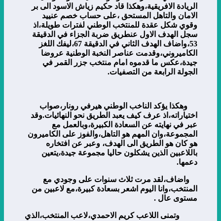
الريادة الافريقية،وهكذا قاد حكيم زياش الاسود الى بر
الامان والتاهل المستحق ،على حساب خصم عنييد
وقوي شكل عقدة للمنتخب الوطني لفترات طويلة،اذ
سجل الهدف الاول عنطريق ضربة الجزاء في الدقيقة
53،واضاف الهدف الثاني في الدقيقة 67،ليفك اللغز
الكاميروني،وقدمت عناصر النخبة الوطنية عروضا
جيدة،عكس ما قدموه امام منتخب جزر القمر في
الجولة الرابعة من التصفيات.
وهكذا يؤكد الناخب الوطني هيرفي رونار،صواب
اختياراته،اذ عرف كيف يعبد الطريق نحو النهائيات.وقد
عبر في نهايته عن السعادة الكبيرة،وبالعمل مع
المجموعة،وان المهم هو التاهل،والفوز على الكاميرون
هو كان هو الطريق الى الهدف، وعبر عن افتخاره
باللاعبين الذين يشكلون حاليا مجموعة جيدة،يتعين
دعمها.
واضاف،لقد مرت ثلاث سنوات على وجودي مع
المنتخب،وانا اليوم اشعر بسعادة كبيرة،مع لاعبين من
مستوى عال .
وتمنى اللاعب كريم الاحمدي،لاعب المنتخب،الذي