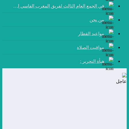
في الجمع العام الثالث لفريق المغرب الفاسي لكرة القدم:
من نحن
مواعيد القطار
مواقيت الصلاة
هيأة التحرير :
عاجل