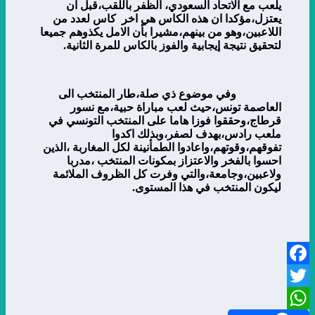
يلعب مع الاتحاد السعودي، الظفر باللقب،قبل ان
يعتزل،مؤكدا ان هذه الكاس هي اخر كاس لعدد من
اللاعبين،وهو من بينهم،مشيرا بأن الامل يكذوهم جميعا
لتحقيق نتيجة إيجابية والفوز بالكاس للمرة الثانية.
وفي موضوع ذي صلة،طار المنتخب الى
العاصمة تونس،حيث لعب مباراة حبية،مع نسور
قرطاج،وحققوا فوزا هاما على المنتخب التونسي في
ملعب رادس،بهدف لصفر،وبذلك اكدوا
تفوقهم،وقوتهم،واعادوا الطمأنينة لكل المغاربة ،الذين
احسوا بالفخر والاعتزاز بمكونات المنتخب ،مدربا
ولاعبين،وجامعة،والتي وفرت كل الظروف الملائمة
ليكون المنتخب في هذا المستوى.
Facebook
Twitter