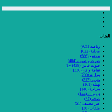
الفئات
رياضة
(921)
محلية
(622)
مجتمع
(586)
صوت و صورة
(484)
صوت فاس Tv
(438)
ثقافة و فن
(336)
وطنية
(299)
تعزية
(217)
تهنئة
(161)
سياحة
(146)
تربويات
(144)
صحة
(87)
غير مصنف
(51)
ملفات
(38)