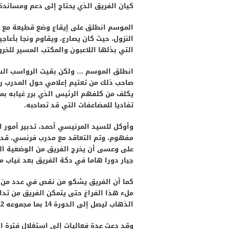
كيان الفريق الذي يحتاج إلى دعم ومساندة 
الموسم انطلق على إيقاع وضع قطيعة مع ا
النزول، حيث كان يصارع، ويقاوم ونجا بأعا
التي بذلها اللاعبون والمكتب المسير للخر
انطلق الموسم … ولكن بقيت الرواسب السلب
صاحب ذلك من تعتيم إعلامي حول المدرب ر
يكلف من كلفهم الرئيس الذي برر غيابه بمر
تفاديا للمضاعفات التي قد تصاحبه.
وأوكل للسيد المرنيسي أحمد، تدبير أمور 
مفهوم، وتم التعاقد مع مدرب فرنسي، قدم
على وعسى أن يخرج الفريق من الوضعية ال
جيار دورا هاما في دكة الفريق بعد غياب م
كما أن الفريق يشكو من نقص في عدد من 
ملء هذا الفراغ حتى يتمكن الفريق من تدا
الذهاب ليصل إلى الدورة 14 بما مجموعه 12 نقطة، وهو رصيد غني عن كل تعليق.
وقد دعت عدة فعاليات إلى استغلال فترة ا