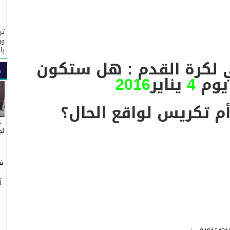
تر
ور
با
لكرة القدم : هل ستكون
ص
يوم
4
يناير
2016
أم تكريس لواقع الحال؟
غ
لج
في
ز
ج