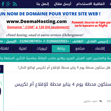
اتفاقية الاستخدام
أرسل مقال
إتصل بنا
 الإيميل : sawtfes.com@gmail.com - وصل الملائمة رقم : 2015/12ج
إقتصاد
مجتمع
رياضة
تربويات
تعزية
تهنئة
عشرين لعيد العرش المجيد.يهنئ صاحب الجلالة بمناسبة الذكرى السابعة والعشرين لع
ناير محطة للإقلاع أم تكريس لواقع الحال؟
ا
المغرب الفاسي لكرة القدم : هل ستكون محطة يوم 4 يناير محطة للإقلاع أم تكريس
اضف تعليق