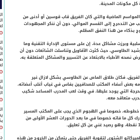
كل مكونات المدينة.
ال
لمواسم الماضية والتي كان الفريق قاب قوسين أو أدنى من
جيب من التدحرج إلى القسم الموالي، دون أن ننكر المجهودات
لع
وج بذكاء من هذا النفق المظلم.
ال
ية وبرزت مشاكل عدة، إن على مستوى الإدارة التقنية وما
با
شيد الطاوسي، حيث كثرت الأقاويل وتناسلت الشائعات دون أن
ال
ض نصحه الأطباء بالابتعاد عن التسيير والمشاكل المتعلقة به،
صا
لع
الفريق، فكان طلاق الماص عن الطاوسي بشكل لازال غير
ال
ه بعض أعضاء المكتب للصحافيين بفاس في غياب أغلب أعضائه،
حرجة التي يوجد عليها، في وقت لعب المدرب المساعد شكيب
ال
درب متعاقد معه.
ال
خطوطه، خصوصا في الهجوم الذي يجب على المكتب المسير
يه
رك كل ما فاته خصوصا في ما بعد الدورات العشر الأولى من
بذكرى 
جل
لميركاتو الشتوي لتقوية الفريق حتى يتمكن من الخروج من هذه