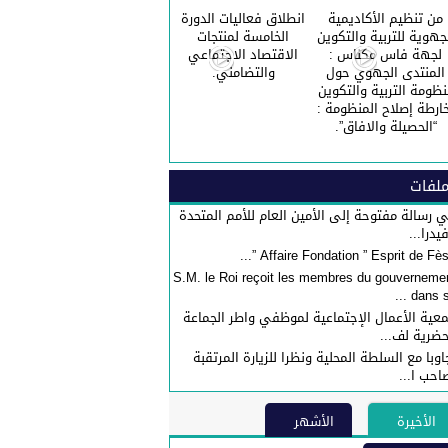
من تنظيم الأكاديمية
انطلاق فعاليات الدورة
جهوية للتربية والتكوين
الخامسة لمنتجات
لجهة فاس مكناس :
الاقتصاد الاجتماعي
المنتدى الجهوي حول
والتضامني.
نظومة التربية والتكوين
ارطة إصلاح المنظومة :
“الحصيلة والافاق”.
لفات
 رسالة مفتوحة إلى الأمين العام للأمم المتحدة
فيدرا...
S.M. le Roi reçoit les membres du gouverneme
dans sa 
عية الأعمال الإجتماعية لموظفي واطر الجماعة
حضرية لف...
اوبا مع السلطة المحلية ونظرا للزيارة المرتقبة
احب ا...
الأخيرة
الأشهر