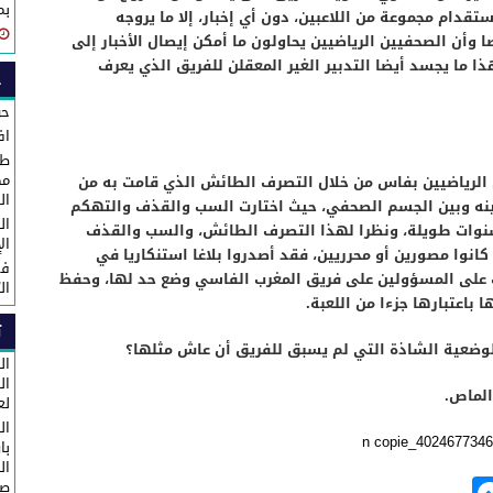
بم
ستقدام مجموعة من اللاعبين، دون أي إخبار، إلا ما يروجه
وأن الصحفيين الرياضيين يحاولون ما أمكن إيصال الأخبار إلى
 ما يجسد أيضا التدبير الغير المعقلن للفريق الذي يعرف
ح
حو
اف
طا
مك
الرياضيين بفاس من خلال التصرف الطائش الذي قامت به من
ال
نه وبين الجسم الصحفي، حيث اختارت السب والقذف والتهكم
ال
سنوات طويلة، ونظرا لهذا التصرف الطائش، والسب والقذف
ال
انوا مصورين أو محرريين، فقد أصدروا بلاغا استنكاريا في
في
 على المسؤولين على فريق المغرب الفاسي وضع حد لها، وحفظ
ال
 باعتبارها جزءا من اللعبة.
ت
لوضعية الشاذة التي لم يسبق للفريق أن عاش مثلها؟
ال
الماص.
لع
ال
با
ال
صا