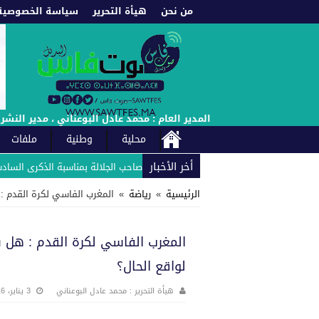
من نحن
هيأة التحرير
سياسة الخصوصية
المدير العام : محمد عادل البوعناني ، مدير النشر : إدريس العادل : الهاتف : +212660222021 // +212661987453 -
محلية
وطنية
ملفات
أخر الأخبار
للوحدة الفندقية زلاغ بارك بلاص يهنئ صاحب الجلالة بمناسبة الذكرى السادسة وال
الرئيسية
»
رياضة
»
المغرب الفاسي لكرة القدم : هل ستكون محطة يوم 4 ي
لواقع الحال؟
هيأة التحرير : محمد عادل البوعناني
3 يناير، 2016