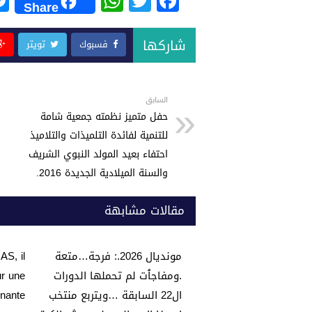
W
T
F
Share
h
wi
a
at
tt
c
شاركها
فسبوك
تويتر
s
er
e
A
b
p
o
السابق
حفل متميز نظمته جمعية شامة
p
o
للتنمية لفائدة التلميذات والتلاميذ
k
احتفاء بعيد المولد النبوي الشريف
والسنة الميلادية الجديدة 2016.
مقالات مشابهة
مونديال 2026.: فرجة…متعة
AS, il
.ومفاجٱت لم تحملها الدورات
ur une
ال22 السابقة …ويتربع منتخب
nante…