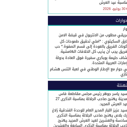
ناسبة عيد العرش
30 يوليو، 2026
وارات
ار
ريقي مطلوب من الانتربول في قبضة الامن
رق السكيتوي : *املي تحقيق طموحات كل
ونات الفريق بالعودة إلى قسم الصفوة.* حب
فريق يجب أن يذيب كل الخلافات الهامشية.
شاف حليمة بوبكري سفيرة فوق العادة بدولة
إمارات العربية المتحدة.
 حوار مع الإطـار الوطني في لعبة التنس هشـام
تازي
هنئة
سيد ياسر جوهر رئيس مجلس مقاطعة فاس
المدينة يهنئ صاحب الجلالة بمناسبة الذكرى 27
يد العرش المجيد.
سيد عزيز اللبار المدير العام للوحدة الفندقية زلاغ
رك بلاص يهنئ صاحب الجلالة بمناسبة الذكرى
سادسة والعشرين لعيد العرش المجيد.يهنئ
حب الجلالة بمناسبة الذكرى السابعة والعشرين