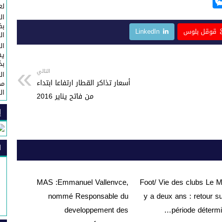
M
لع
e
ال
ss
قوقل بلوس
LinkedIn
ال
e
ال
n
يه
بذكرى 
g
التالي
ال
أسعار تذاكر القطار ارتفاعا ابتداء
مح
er
ال
من فاتح يناير 2016
إ
ا
MAS :Emmanuel Vallenvce,
Foot/ Vie des clubs Le M
nommé Responsable du
y a deux ans : retour s
developpement des
période détermi