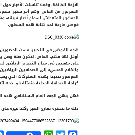
الأزمة الخانقة، وفعلا تناسلت الأخبار حول ا
المقربون من الماص، وهو أمر خطير، خصوصا 
الجمهور المتعطش لسماع أخبار فريقه، وهذا
فوضى عارمة لحد كتابة هذه السطور.
هذه الفوضى في التدبير، مست المصورين 
أوكل لها مكتب الماص، لتكون صلة وصل بي
على مهنيين في مجال التصوير الرياضي ل
والكلام المسيء إلى الصحافيين الرياضيين ك
الموضوع تنديدا بهذه السلوكات التي يجب
كرامة الصحافة المحلية متمثلة في جمعياتها
فهل ينهي الجمع العام الاستئنافي هذه ا
ذلك ما ننتظره بفارغ الصبر وكلنا غيرة على 