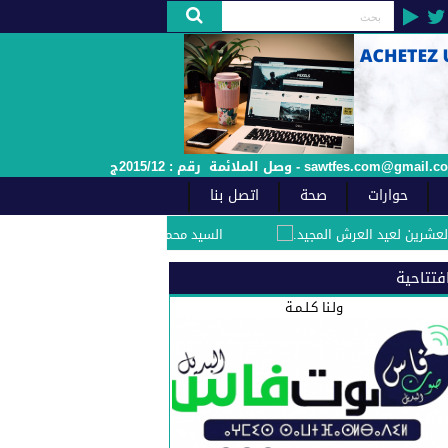
حوارات
صحة
اتصل بنا
يد العرش المجيد.
السيد محمد مفيد الفاعل الجمعوي والسياسي بفاس يهنئ صاحب ا
فتتاحية
ولـنا كـلـمـة