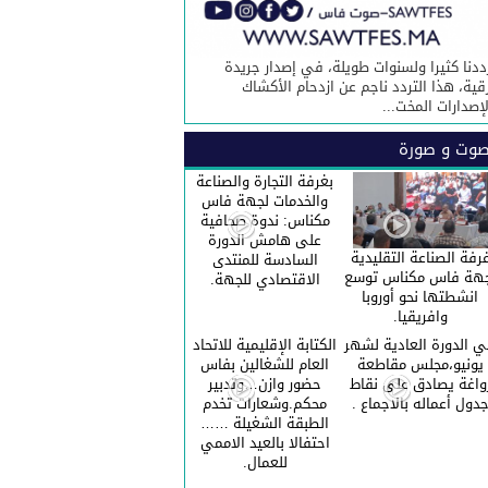
ددنا كثيرا ولسنوات طويلة، في إصدار جريدة
قية، هذا التردد ناجم عن ازدحام الأكشاك
لإصدارات المخت...
وت و صورة
بغرفة التجارة والصناعة
والخدمات لجهة فاس
مكناس: ندوة صحافية
على هامش الدورة
رفة الصناعة التقليدية
السادسة للمنتدى
هة فاس مكناس توسع
الاقتصادي للجهة.
انشطتها نحو أوروبا
وافريقيا.
 الدورة العادية لشهر
الكتابة الإقليمية للاتحاد
يونيو،مجلس مقاطعة
العام للشغالين بفاس
واغة يصادق على نقاط
حضور وازن…وتدبير
دول أعماله بالاجماع .
محكم.وشعارات تخدم
الطبقة الشغيلة ……
احتفالا بالعيد الاممي
للعمال.