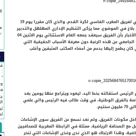
ال
بعد الإعلان عن تأجيل الجمع العام الاستثنائي لفريق المغرب الفاسي لكرة القدم، والذي كان مقررا يوم 19
م
لاغ في الموضوع، مما يزكى التنظيم الإداري المهلهل والتدبير
:خ
الغير المحكم لدواليب الفريق، طلعت علينا الأخبار بأن الفريق سيعقد جمعه العام الاستثنائي يوم الاثنين 04
ن تراجع الجامعي عن هذه الرغبة دون معرفة الأسباب الحقيقية التي
 كان يطمح إليها بدعم من أعضاء المكتب المتبقين وأغلب
م
في
: 
” Affaire Fondation ” Esprit de Fès ”...
nt
...
 وبقليل، أي يوم 23 دجنبر 2015 قدم الرئيس استقالته بخط اليد، ليعود ويتراجع عنها يومين بعد
جم
اصة بالفرق الوطنية، في وقت طالب فيه الرئيس والي علمي
ال
نتيم.
تج
لص
خل مكونات الفريق، ولم نعد نسمع عن الفريق سوى الإشاعات
ل مع الصحافة الرياضية، ممثلة في الرابطة المغربية للصحافيين
ياضية، وهذا الارتباك هو الذي ندى وغذى الإشاعات التي تنخر