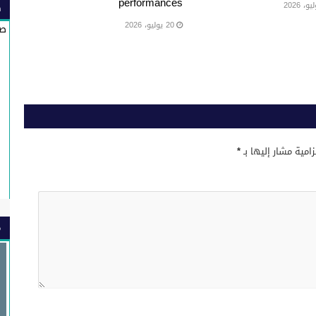
performances
ص
20 يوليو، 2026
صي
زامية مشار إليها بـ
*
م